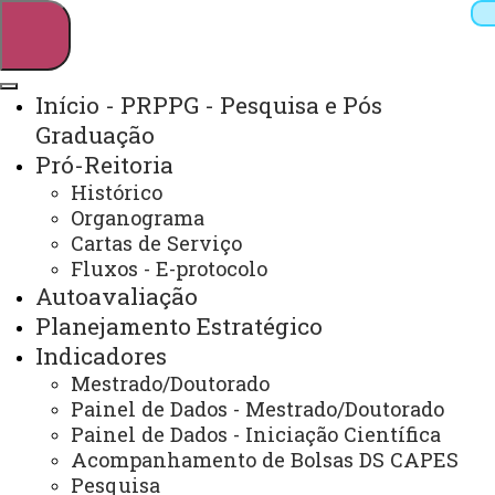
Início - PRPPG - Pesquisa e Pós
Graduação
Pesquisar
Pró-Reitoria
Histórico
Organograma
Webmail
Sistemas
Telefones
Cartas de Serviço
Fluxos - E-protocolo
Arquivo Virtual
Campus
Autoavaliação
Planejamento Estratégico
Indicadores
Mestrado/Doutorado
EDITAIS INTERNOS
Painel de Dados - Mestrado/Doutorado
Painel de Dados - Iniciação Científica
Acompanhamento de Bolsas DS CAPES
Você está aqui:
Unioeste
Pesquisa
Editais, Resoluções/Regulamentos e Formulários