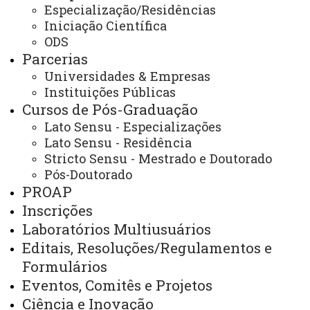
Editais Internos
Especialização/Residências
Iniciação Científica
ODS
Cursos de Pós-
Parcerias
graduação
Inscrições na Pós-
graduação
Universidades & Empresas
Projetos e Grupos de
Pesquisa
Instituições Públicas
Editais
Painel
Cursos de Pós-Graduação
de Dados - Mestrado e Doutorado
Lato Sensu - Especializações
Lato Sensu - Residência
Stricto Sensu - Mestrado e Doutorado
Pós-Doutorado
PROAP
Editais Iniciação Científica 2026
Inscrições
Laboratórios Multiusuários
Editais 2026
Editais, Resoluções/Regulamentos e
Formulários
Eventos, Comitês e Projetos
Editais PROJETEK 2026
Ciência e Inovação