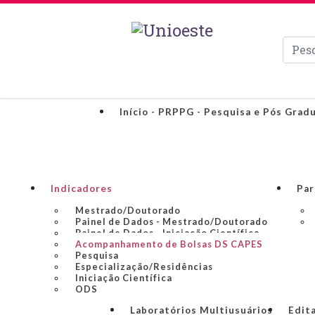
Pesqui
Início - PRPPG - Pesquisa e Pós Grad
Indicadores
Par
Mestrado/Doutorado
Painel de Dados - Mestrado/Doutorado
Painel de Dados - Iniciação Científica
Acompanhamento de Bolsas DS CAPES
Pesquisa
Especialização/Residências
Iniciação Científica
ODS
Laboratórios Multiusuários
Edit