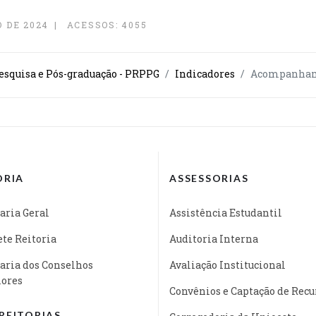
 DE 2024
ACESSOS: 4055
Pesquisa e Pós-graduação - PRPPG
Indicadores
Acompanhame
ORIA
ASSESSORIAS
aria Geral
Assistência Estudantil
te Reitoria
Auditoria Interna
aria dos Conselhos
Avaliação Institucional
iores
Convênios e Captação de Recu
REITORIAS