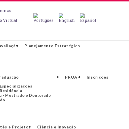
temas
o Virtual
valiação
Planejamento Estratégico
raduação
PROAP
Inscrições
 Especializações
 Residência
u - Mestrado e Doutorado
ado
tês e Projetos
Ciência e Inovação