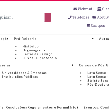
Webmail
Sis
sar
Telefones
Arquiv
Campus
uação
Pró-Reitoria
Autoa
Histórico
Organograma
Cartas de Serviço
Fluxos - E-protocolo
cerias
Cursos de Pós-G
Universidades & Empresas
Lato Sensu -
Instituições Públicas
Lato Sensu -
Stricto Sens
Pós-Doutor
ais, Resoluções/Regulamentos e Formulários
Eventos, Comi