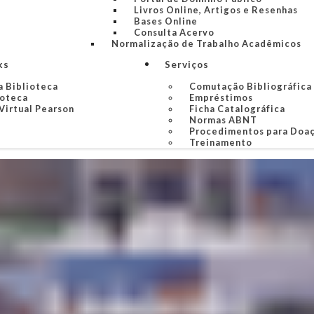
Livros Online, Artigos e Resenhas
Bases Online
Consulta Acervo
Normalização de Trabalho Acadêmicos
ks
Serviços
a Biblioteca
Comutação Bibliográfica
ioteca
Empréstimos
Virtual Pearson
Ficha Catalográfica
Normas ABNT
Procedimentos para Doa
Treinamento