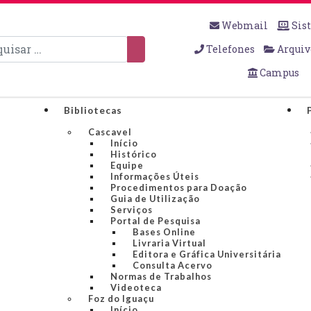
Webmail
Sis
sar
Telefones
Arquiv
Campus
Bibliotecas
Cascavel
Início
Histórico
Equipe
Informações Úteis
Procedimentos para Doação
Guia de Utilização
Serviços
Portal de Pesquisa
Bases Online
Livraria Virtual
Editora e Gráfica Universitária
Consulta Acervo
Normas de Trabalhos
Videoteca
Foz do Iguaçu
Início