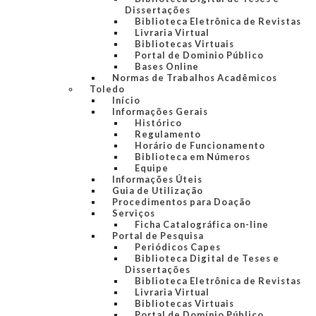
Dissertações
Biblioteca Eletrônica de Revistas
Livraria Virtual
Bibliotecas Virtuais
Portal de Dominio Público
Bases Online
Normas de Trabalhos Acadêmicos
Toledo
Início
Informações Gerais
Histórico
Regulamento
Horário de Funcionamento
Biblioteca em Números
Equipe
Informações Úteis
Guia de Utilização
Procedimentos para Doação
Serviços
Ficha Catalográfica on-line
Portal de Pesquisa
Periódicos Capes
Biblioteca Digital de Teses e
Dissertações
Biblioteca Eletrônica de Revistas
Livraria Virtual
Bibliotecas Virtuais
Portal de Domínio Público