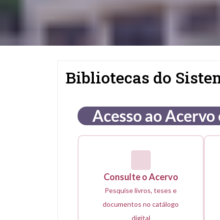
Bibliotecas do Sist
Acesso ao Acervo 
Consulte o Acervo
Pesquise livros, teses e
documentos no catálogo
digital