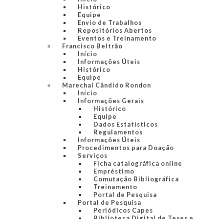
Histórico
Equipe
Envio de Trabalhos
Repositórios Abertos
Eventos e Treinamento
Francisco Beltrão
Início
Informações Úteis
Histórico
Equipe
Marechal Cândido Rondon
Início
Informações Gerais
Histórico
Equipe
Dados Estatísticos
Regulamentos
Informações Úteis
Procedimentos para Doação
Serviços
Ficha catalográfica online
Empréstimo
Comutação Bibliográfica
Treinamento
Portal de Pesquisa
Portal de Pesquisa
Periódicos Capes
Biblioteca Digital de Teses e