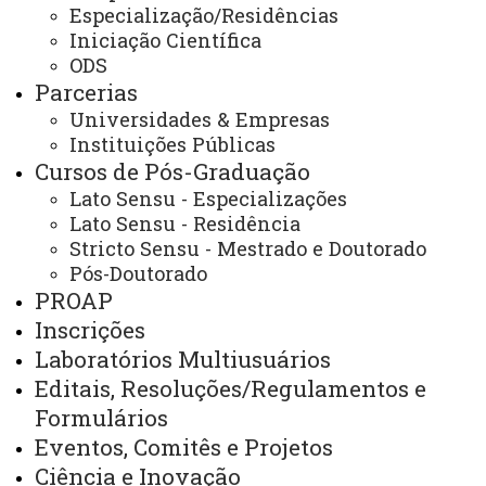
Especialização/Residências
Iniciação Científica
ODS
Cursos de Pós-
Parcerias
graduação
Inscrições na Pós-
Universidades & Empresas
graduação
Projetos e Grupos de
Instituições Públicas
Pesquisa
Editais
Painel
Cursos de Pós-Graduação
de Dados - Mestrado e Doutorado
Lato Sensu - Especializações
Lato Sensu - Residência
Stricto Sensu - Mestrado e Doutorado
Painel de Dados -
Pós-Doutorado
PROAP
Mestrado/Doutorado
Inscrições
Laboratórios Multiusuários
Editais, Resoluções/Regulamentos e
Formulários
Eventos, Comitês e Projetos
Ciência e Inovação