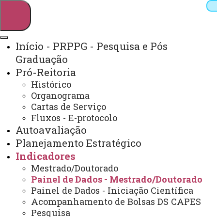
Início - PRPPG - Pesquisa e Pós
Graduação
Pesquisar
Pró-Reitoria
Histórico
Organograma
Webmail
Sistemas
Telefones
Cartas de Serviço
Fluxos - E-protocolo
Arquivo Virtual
Campus
Autoavaliação
Planejamento Estratégico
Indicadores
Mestrado/Doutorado
Painel de Dados - Mestrado/Doutorado
Painel de Dados - Iniciação Científica
Acompanhamento de Bolsas DS CAPES
Pesquisa