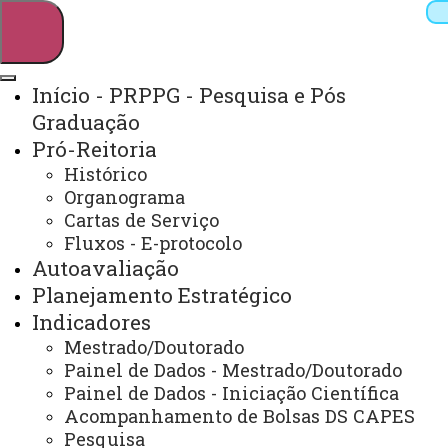
Início - PRPPG - Pesquisa e Pós
Graduação
Pesquisar
Pró-Reitoria
Histórico
Organograma
Webmail
Sistemas
Telefones
Cartas de Serviço
Fluxos - E-protocolo
Arquivo Virtual
Campus
Autoavaliação
Planejamento Estratégico
Indicadores
Mestrado/Doutorado
CURSOS DE PÓS-GRADUAÇÃO
Painel de Dados - Mestrado/Doutorado
Painel de Dados - Iniciação Científica
Acompanhamento de Bolsas DS CAPES
Você está aqui:
Unioeste
Pesquisa
Pró-reitoria de Pesquisa e Pós-graduação - PRPPG