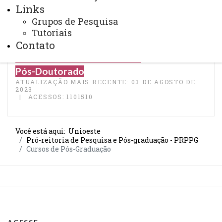
Saiba mais sobre nossos cursos de pós-
Links
graduação e pós-doutorado abaixo
Grupos de Pesquisa
Stricto Sensu - Mestrado e Doutorado
Tutoriais
Lato Sensu - Residências
Contato
Lato Sensu - Especializações
Pós-Doutorado
ATUALIZAÇÃO MAIS RECENTE: 03 DE AGOSTO DE
2023
ACESSOS: 1101510
Você está aqui:
Unioeste
Pró-reitoria de Pesquisa e Pós-graduação - PRPPG
Cursos de Pós-Graduação