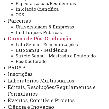
Cursos de Pós-Graduação
Especialização/Residências
Iniciação Científica
ODS
Parcerias
Universidades & Empresas
Instituições Públicas
Cursos de Pós-Graduação
Lato Sensu - Especializações
Lato Sensu - Residência
Stricto Sensu - Mestrado e Doutorado
Cursos de Pós-
Pós-Doutorado
graduação
Inscrições na Pós-
PROAP
graduação
Projetos e Grupos de
Inscrições
Pesquisa
Editais
Painel
Laboratórios Multiusuários
de Dados - Mestrado e Doutorado
Editais, Resoluções/Regulamentos e
Formulários
Eventos, Comitês e Projetos
Ciência e Inovação