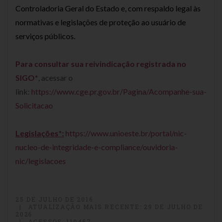
Controladoria Geral do Estado e, com respaldo legal às
normativas e legislações de proteção ao usuário de
serviços públicos.
Para consultar sua reivindicação registrada no
SIGO*
, acessar o
link:
https://www.cge.pr.gov.br/Pagina/Acompanhe-sua-
Solicitacao
Legislações*:
https://www.unioeste.br/portal/nic-
nucleo-de-integridade-e-compliance/ouvidoria-
nic/legislacoes
25 DE JULHO DE 2016
ATUALIZAÇÃO MAIS RECENTE: 29 DE JULHO DE
2026
ACESSOS: 110457