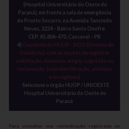
(Hospital Universitário do Oeste do
Paraná), em frente a sala de emergência
do Pronto Socorro, na Avenida Tancredo
Neves, 3224 – Bairro Santo Onofre
CEP: 85.806-470, Cascavel – PR
4)
Ouvidoria do HUOP - SIGO (Sistema de
Ouvidoria):
com as opções de registrar
solicitação, denúncia, elogio, sugestão ou
reclamação
(com identificação, anônimo
e/ou sigiloso)
Selecione o órgão HUOP / UNIOESTE
Hospital Universitário do Oeste do
Paraná
Para consultar sua reivindicação registrada no