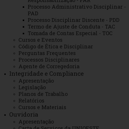
Responsabilização - PAR
competentes para que os responsáveis tomem as
Processo Administrativo Disciplinar -
providências necessárias no retorno ao cidadão.
PAD
Processo Disciplinar Discente - PDD
Termo de Ajuste de Conduta - TAC
Ao formular a sua manifestação, procure usar uma linguagem
Tomada de Contas Especial - TOC
simples, objetiva e detalhada, indicando o máximo de dados e
Cursos e Eventos
informações possível, como datas, horário da ocorrência,
Código de Ética e Disciplinar
Perguntas Frequentes
localização (nome do Campus/Unidade, nome do prédio, andar, nº
Processos Disciplinares
ou nome da sala), endereço, nomes dos envolvidos / cargo /
Agente de Corregedoria
função, ano/série da turma, nome do curso, nome da disciplina,
Integridade e Compliance
Apresentação
dentre outras informações conforme o caso, a respeito dos fatos;
Legislação
e especifique o que deseja, pois desta forma, as respostas
Planos de Trabalho
também serão mais completas e de qualidade.
Relatórios
Cursos e Materiais
No caso das denúncias e reclamações podem ser feitas
Ouvidoria
Apresentação
de três modos: identificado, sigiloso ou anônimo.
Carta de Serviços da UNIOESTE