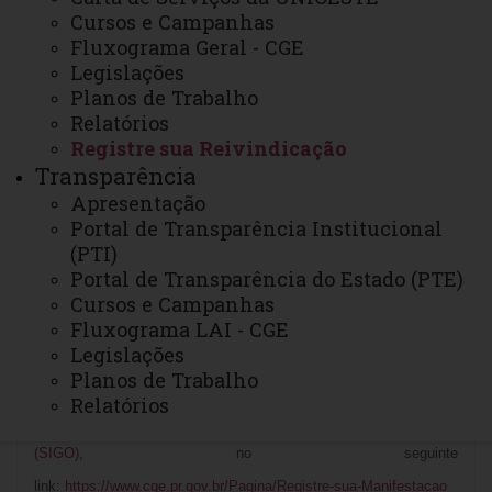
No caso de denúncia ANÔNIMA ela somente será analisada se
Cursos e Campanhas
forem encaminhados dados que possibilitem a sua
Fluxograma Geral - CGE
Legislações
verificação, como nome e sobrenome do denunciado, e
Planos de Trabalho
quando, onde e como a situação irregular ocorreu, isto é,
Relatórios
com materialidade suficiente para averiguação do fato
Registre sua Reivindicação
ocorrido. É possível anexar documentos e fotos nas
Transparência
Apresentação
reivindicações.
Portal de Transparência Institucional
(PTI)
Destacamos que a falta de informações detalhadas
Portal de Transparência do Estado (PTE)
na reivindicação pode prejudicar a investigação do
Cursos e Campanhas
caso concreto, reduzindo a eficácia da resolução.
Fluxograma LAI - CGE
Legislações
Planos de Trabalho
Para registrar uma
denúncia anônima/sigilosa
é necessário
Relatórios
protocolar no
Sistema Integrado para Gestão de Ouvidorias
(SIGO)
, no seguinte
link:
https://www.cge.pr.gov.br/Pagina/Registre-sua-Manifestacao