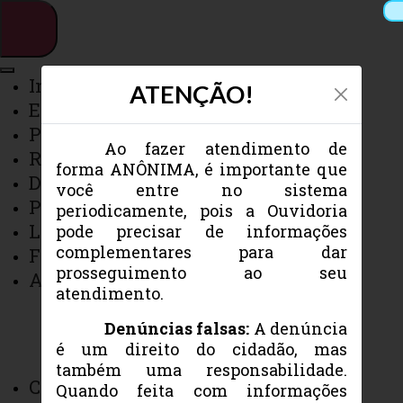
Inicial
ATENÇÃO!
Equipe
Pesquisar
Portarias
Ao fazer atendimento de
Relatórios
forma ANÔNIMA, é importante que
Destaques
você entre no sistema
Webmail
Sistemas
Telefones
Planos de Trabalho
periodicamente, pois a Ouvidoria
Arquivo Virtual
Campus
Legislações
pode precisar de informações
complementares para dar
Fluxograma
prosseguimento ao seu
Auditoria Interna
atendimento.
Apresentação
Legislação
Denúncias falsas:
A denúncia
Links
é um direito do cidadão, mas
Registre sua reivindicação de
Fale Conosco
também uma responsabilidade.
acordo com as orientações
Controladoria Interna
Quando feita com informações