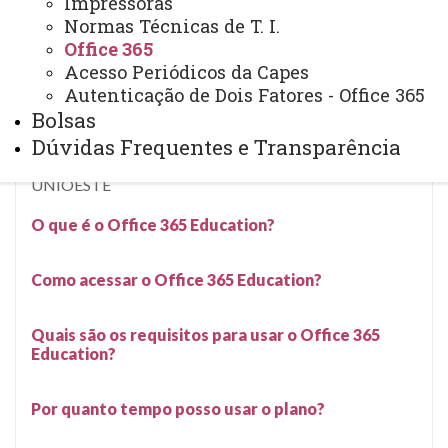
Impressoras
Normas Técnicas de T. I.
Office 365
Office 365
Acesso Periódicos da Capes
Autenticação de Dois Fatores - Office 365
Bolsas
Portal Office
Disponibilização oficial do
Dúvidas Frequentes e Transparência
365
para toda a Comunidade Acadêmica da
UNIOESTE
O que é o Office 365 Education?
Como acessar o Office 365 Education?
Quais são os requisitos para usar o Office 365
Education?
Por quanto tempo posso usar o plano?