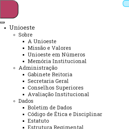
Unioeste
Sobre
Pesquisar
A Unioeste
Missão e Valores
Unioeste em Números
Memória Institucional
Webmail
Sistemas
Telefones
Administração
Arquivo Virtual
Campus
Gabinete Reitoria
Secretaria Geral
Conselhos Superiores
Avaliação Institucional
Dados
Boletim de Dados
Código de Ética e Disciplinar
Estatuto
Estrutura Regimental