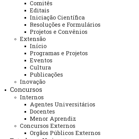
Comitês
Editais
Índice da Carta - Assessorias / Núcleos /
Iniciação Científica
Órgãos de Apoio/Suplementares e
Resoluções e Formulários
Secretarias
Projetos e Convênios
Índice da Carta -
Agência de Inovação –
Extensão
Assessorias/Núcleos
Início
Unioeste INOVA
Programas e Projetos
ARI - Certificação de
ARI - Mobilidade de
Eventos
Tradução - Assessoria
Estudante Internacional
Cultura
Publicações
de Relações
Inovação
Internacionais
Concursos
ARI - Mobilidade
ARI - Parcerias
Internos
Agentes Universitários
Internacional de
Internacionais
Docentes
Estudante da Unioeste
Menor Aprendiz
Concursos Externos
Assessoria de
Assessoria de
Orgãos Públicos Externos
Comunicação Social
Igualdade e Promoção