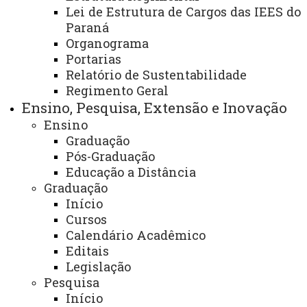
Não achou o que
Lei de Estrutura de Cargos das IEES do
precisa?
Paraná
Organograma
Portarias
Clique aqui para acessar as cartas de serviços de
Relatório de Sustentabilidade
outras unidades
Regimento Geral
Ensino, Pesquisa, Extensão e Inovação
Ensino
Graduação
Pós-Graduação
Veja abaixo os itens da carta
Educação a Distância
de serviços das Assessorias /
Graduação
Núcleos / Órgãos de
Início
Apoio/Suplementares e
Cursos
Calendário Acadêmico
Secretarias.
Editais
Legislação
Pesquisa
CARTA DE SERVIÇOS
Início