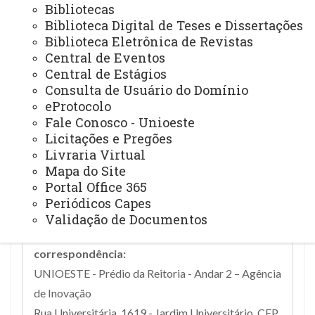
Bibliotecas
intelectual, empreendedorismo acadêmico e
Biblioteca Digital de Teses e Dissertações
transferência de tecnologia;
Biblioteca Eletrônica de Revistas
Central de Eventos
- Pedido de Registro de Marcas e Programas de
Central de Estágios
Computador/Softwares para comunidade externa;
Consulta de Usuário do Domínio
- Negociação, confecção e gerenciamento de
eProtocolo
contratos de transferência de tecnologia e
know-
Fale Conosco - Unioeste
how
.
Licitações e Pregões
Livraria Virtual
Mapa do Site
E-mail:
inova@unioeste.br
Portal Office 365
Telefone:
(45) 3220-5708 ou 3220-5709
Periódicos Capes
Página Eletrônica
:
https://inova.unioeste.br/
Validação de Documentos
Endereço para atendimento presencial e
correspondência:
UNIOESTE - Prédio da Reitoria - Andar 2 – Agência
de Inovação
Rua Universitária, 1619 - Jardim Universitário, CEP