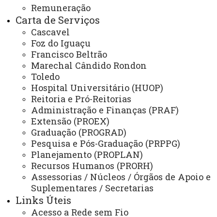
Remuneração
Finalidade e competências:
Carta de Serviços
- Coordenar e difundir a implementação da Política
Cascavel
de Inovação e Empreendedorismo da Unioeste;
Foz do Iguaçu
- Proteger e gerenciar os direitos de propriedade
Francisco Beltrão
Marechal Cândido Rondon
intelectual da Universidade e transferência de
Toledo
tecnologia;
Hospital Universitário (HUOP)
-Estimular e apoiar o empreendedorismo
Reitoria e Pró-Reitorias
acadêmico representado pelas Empresas Juniores e
Administração e Finanças (PRAF)
Extensão (PROEX)
Incubadoras.
Graduação (PROGRAD)
Descrição dos serviços oferecidos:
Pesquisa e Pós-Graduação (PRPPG)
- Pedido de Registro e acompanhamento junto ao
Planejamento (PROPLAN)
INPI de Patentes, Programas de
Recursos Humanos (PRORH)
Computador/Softwares, marcas e desenhos
Assessorias / Núcleos / Órgãos de Apoio e
Suplementares / Secretarias
industriais de titularidade da Unioeste;
Links Úteis
- Atividades de sensibilização e orientação da
Acesso a Rede sem Fio
comunidade acadêmica sobre propriedade