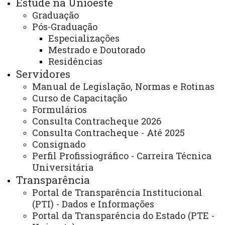
Estude na Unioeste
(ACS)
Social (AIPS)
Graduação
Pós-Graduação
Assessoria Técnica de
Auditoria Interna
Especializações
Assistência Estudantil
Mestrado e Doutorado
(ATAE)
Residências
Servidores
Coordenadoria Geral
Comissão Própria de
Manual de Legislação, Normas e Rotinas
de Concursos e
Avaliação Institucional
Curso de Capacitação
Processos Seletivos
da Unioeste - CPA
Formulários
(COGEPS)
Consulta Contracheque 2026
Consulta Contracheque - Até 2025
CORREGEDORIA DA
Editora Universitária
Consignado
UNIOESTE (COR)
(EDUNIOESTE)
Perfil Profissiográfico - Carreira Técnica
Universitária
Gabinete do Reitor
Gráfica Universitária
Transparência
(GRE)
(GRU)
Portal de Transparência Institucional
(PTI) - Dados e Informações
Integridade e
Núcleo de Inserção
Portal da Transparência do Estado (PTE -
Compliance
Profissional (NIP)