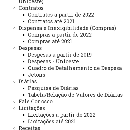
Unioeste)
Contratos
Núcleo de Tecnologia
Ouvidoria Geral da
Contratos a partir de 2022
da Informação (NTI)
Unioeste
Contratos até 2021
Dispensa e Inexigibilidade (Compras)
Procuradoria Jurídica
Proteção de Dados
Compras a partir de 2022
(PROJU)
Pessoais (LGPD)
Compras até 2021
Despesas
Secretaria dos
Secretaria Geral (SEG)
Despesas a partir de 2019
Conselhos Superiores
Despesas - Unioeste
(SCS)
Quadro de Detalhamento de Despesa
Jetons
Controle Interno
Transparência
Diárias
(Divulgação dos Dados,
Pesquisa de Diárias
Informações Públicas e
Tabela/Relação de Valores de Diárias
Estatísticas)
Fale Conosco
Licitações
Licitações a partir de 2022
Licitações até 2021
Agência de Inovação – Unioeste INOVA
Receitas