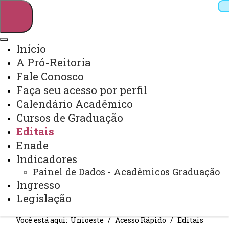
Início
A Pró-Reitoria
Pesquisar
Fale Conosco
Faça seu acesso por perfil
Calendário Acadêmico
Webmail
Sistemas
Telefones
Cursos de Graduação
Arquivo Virtual
Campus
Editais
Enade
Indicadores
Painel de Dados - Acadêmicos Graduação
Ingresso
EDITAIS
Legislação
Você está aqui:
Unioeste
Acesso Rápido
Editais