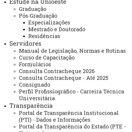
Estude na Unioeste
resposta ao relatório da Comissão de Avaliação
Graduação
Externa e atribui o conceito
MUITO BOM
que, de
Pós-Graduação
acordo com a relação semântico-conceitual da
Especializações
Deliberação 001/2017-CEE, corresponde ao valor
Mestrado e Doutorado
numérico 5.
Residências
Servidores
Inicialmente resultante da congregação de
Manual de Legislação, Normas e Rotinas
faculdades municipais isoladas, criadas em Cascavel
Curso de Capacitação
(FECIVEL, 1972), em Foz do Iguaçu (FACISA, 1979),
Formulários
em Marechal Candido Rondon (FACIMAR, 1980) e
Consulta Contracheque 2026
em Toledo (FACITOL, 1980). Em 24/07/1998, por
Consulta Contracheque - Até 2025
Consignado
meio da Lei Estadual n° 12.235/98, foi autorizada a
Perfil Profissiográfico - Carreira Técnica
incorporação da FACIBEL à Unioeste e o Decreto
Universitária
Estadual 995/99 institui o Campus de Francisco
Transparência
Beltrão. A Unioeste abrange um total de 94
Portal de Transparência Institucional
municípios sendo 52 municípios na região oeste e 42
(PTI) - Dados e Informações
municípios na região sudoeste do Paraná.
Portal da Transparência do Estado (PTE -