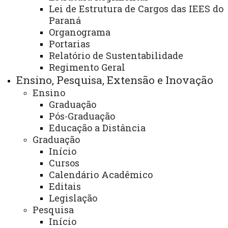
Lei de Estrutura de Cargos das IEES do
Paraná
Organograma
Portarias
Relatório de Sustentabilidade
Regimento Geral
Ensino, Pesquisa, Extensão e Inovação
Ensino
Graduação
Pós-Graduação
Educação a Distância
Graduação
Início
A
Universidade Estadual do Oeste do
Cursos
Paraná
–
Unioeste
é uma universidade
Calendário Acadêmico
regional
multicampi,
formada por 05 Campi,
Editais
localizados nos municípios de Cascavel, Foz do
Legislação
Iguaçu, Francisco Beltrão, Marechal Cândido Rondon
Pesquisa
e Toledo, além da Reitoria e do Hospital
Início