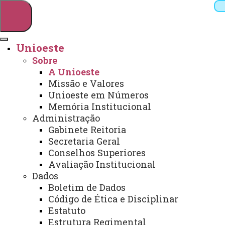
Unioeste
Sobre
Pesquisar
A Unioeste
Missão e Valores
Unioeste em Números
Memória Institucional
Webmail
Sistemas
Telefones
Administração
Arquivo Virtual
Campus
Gabinete Reitoria
Secretaria Geral
Conselhos Superiores
Avaliação Institucional
Dados
Boletim de Dados
A Unioeste
Código de Ética e Disciplinar
Estatuto
Estrutura Regimental