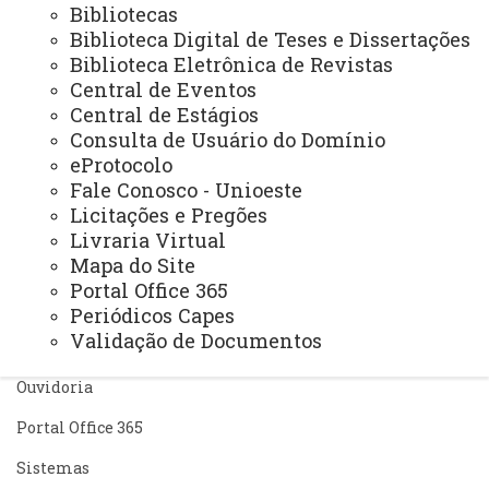
Bibliotecas
Biblioteca Digital de Teses e Dissertações
Biblioteca Eletrônica de Revistas
Central de Eventos
Central de Estágios
Consulta de Usuário do Domínio
ACESSE
eProtocolo
Acesso Restrito (Editores do Portal)
Fale Conosco - Unioeste
Licitações e Pregões
Arquivo Virtual
Livraria Virtual
Mapa do Site
Bibliotecas
Portal Office 365
Identidade Visual
Periódicos Capes
Validação de Documentos
Mapa do Site
Ouvidoria
Portal Office 365
Sistemas