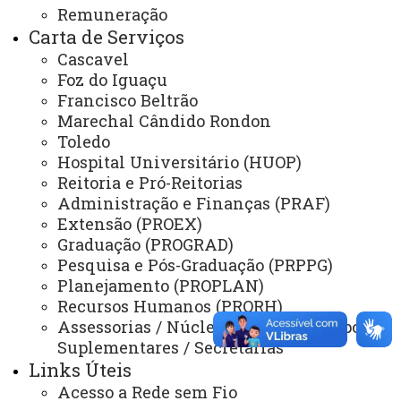
Remuneração
Carta de Serviços
A
MISSÃO
da Unioeste, como instituição
Cascavel
pública
multicampi
é produzir, sistematizar e
Foz do Iguaçu
socializar o conhecimento, contribuir com o
Francisco Beltrão
desenvolvimento humano, científico, tecnológico e
Marechal Cândido Rondon
regional, e comprometer-se com a justiça, a
Toledo
democracia, a cidadania e a responsabilidade social.
Hospital Universitário (HUOP)
Reitoria e Pró-Reitorias
E tem como
VISÃO
da Universidade ser
Administração e Finanças (PRAF)
referência como universidade pública na produção e
Extensão (PROEX)
socialização do conhecimento, comprometida com a
Graduação (PROGRAD)
formação de profissionais para atuar com base em
Pesquisa e Pós-Graduação (PRPPG)
princípios éticos para o exercício da cidadania.
Planejamento (PROPLAN)
Recursos Humanos (PRORH)
ATUALIZAÇÃO MAIS RECENTE: 29 DE FEVEREIRO
DE 2024
Assessorias / Núcleos / Órgãos de Apoio e
ACESSOS: 87339
Suplementares / Secretarias
Links Úteis
Acesso a Rede sem Fio
Você está aqui:
Unioeste
Sobre
A Unioeste