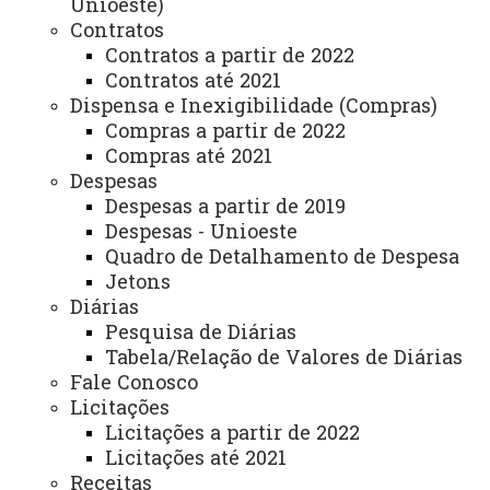
Unioeste)
Em Dezembro de 2000, houve a
Contratos
transformação de Hospital Regional de Cascavel em
Contratos a partir de 2022
Hospital Universitário do Oeste do Paraná – HUOP e
Contratos até 2021
a transferência deste para a Unioeste, por meio da Lei
Dispensa e Inexigibilidade (Compras)
13.029/2000, de 27 de Dezembro de 2000 dando
Compras a partir de 2022
suporte, inicialmente, às atividades do cursos de
Compras até 2021
medicina, enfermagem, farmácia, fisioterapia e
Despesas
odontologia.
Despesas a partir de 2019
Despesas - Unioeste
Decreto de Recredenciamento
Quadro de Detalhamento de Despesa
Aprovado em 2020
Jetons
Diárias
Pesquisa de Diárias
Tabela/Relação de Valores de Diárias
Fale Conosco
Licitações
Licitações a partir de 2022
Licitações até 2021
Receitas