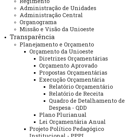
Regimento
Administração de Unidades
Boletim de Dados 2024 (Ano base 2023) - Baixar
Administração Central
Organograma
Boletim de Dados 2023 (Ano base 2022) - Baixar
Missão e Visão da Unioeste
Transparência
Boletim de Dados 2022 (Ano base 2021) - Baixar
Planejamento e Orçamento
Boletim de Dados 2021 (Ano base 2020) - Baixar
Orçamento da Unioeste
Diretrizes Orçamentárias
Boletim de Dados 2020 (Ano base 2019) - Baixar
Orçamento Aprovado
Propostas Orçamentárias
Boletim de Dados 2019 (Ano base 2018) - Baixar
Execução Orçamentária
Relatório Orçamentário
Boletim de Dados 2018 (Ano base 2017) - Baixar
Relatório de Receita
Quadro de Detalhamento de
Boletim de Dados 2017 (Ano base 2016) - Baixar
Despesa - QDD
Plano Plurianual
Boletim de Dados 2016 (Ano base 2015) - Baixar
Lei Orçamentária Anual
Projeto Político Pedagógico
Boletim de Dados 2015 (Ano base 2014) - Baixar
Institucional - PPPI