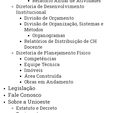
Institucional
Relatório Anual de Atividades
PDI
Sobre
Diretoria de Desenvolvimento
Nós
Institucional
Divisão de Orçamento
BOLETIM DE DADOS
Divisão de Organização, Sistemas e
Métodos
Você está aqui:
Unioeste
PROPLAN
Diretorias
Organogramas
Diretoria de Avaliação Institucional
Relatórios de Distribuição de CH
Divisão de Informaçôes
Boletim de Dados
Docente
Diretoria de Planejamento Físico
Competências
Equipe Técnica
Imóveis
Área Construída
Obras em Andamento
CLIQUE PARA ACESSAR
Legislação
Fale Conosco
Sobre a Unioeste
Edições Anteriores
Estatuto e Decreto