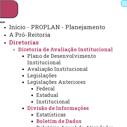
Início - PROPLAN - Planejamento
A Pró-Reitoria
Pesquisar
Diretorias
Diretoria de Avaliação Institucional
Plano de Desenvolvimento
Webmail
Sistemas
Telefones
Institucional
Avaliação Institucional
Arquivo Virtual
Campus
Legislações
Legislações Anteriores
Federal
Estadual
Institucional
Divisão de Informaçôes
Estatísticas
Início
PROPLAN
Boletim de Dados
Transparência
Av