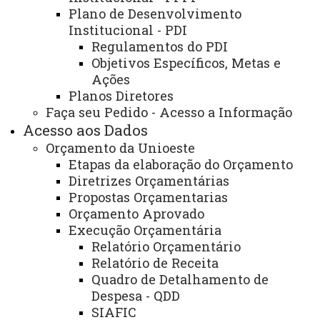
Plano de Desenvolvimento
Boletim de Dados 2014 (Ano base 2013) - Baixar
Institucional - PDI
Regulamentos do PDI
Boletim de Dados 2013 (Ano base 2012) - Baixar
Objetivos Específicos, Metas e
Ações
Boletim de Dados 2012 (Ano base 2011) - Baixar
Planos Diretores
Faça seu Pedido - Acesso a Informação
Boletim de Dados 2011 (Ano base 2010) - Baixar
Acesso aos Dados
Orçamento da Unioeste
Boletim de Dados 2009 - Baixar
Etapas da elaboração do Orçamento
Diretrizes Orçamentárias
Boletim de Dados 2008 - Baixar
Propostas Orçamentarias
Orçamento Aprovado
Boletim de Dados 2007 - Baixar
Execução Orçamentária
Relatório Orçamentário
Boletim de Dados 2001-2002 - Baixar
Relatório de Receita
Quadro de Detalhamento de
Boletim de Dados 1999-2000 - Baixar
Despesa - QDD
SIAFIC
Boletim de Dados 1998 - Baixar