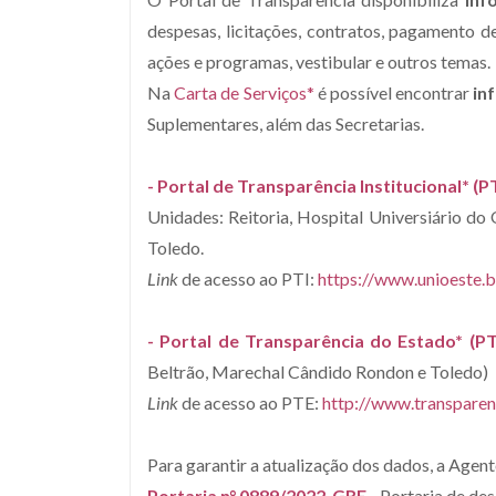
despesas, licitações, contratos, pagamento de 
ações e programas, vestibular e outros temas.
Na
Carta de Serviços*
é possível encontrar
i
nf
Suplementares, além das Secretarias.
- Por
tal de Transparência Institucional* (P
Unidades: Reitoria, Hospital Universiário d
Toledo.
Link
de acesso ao PTI:
https://www.unioeste.b
- Por
tal de Transparência do Estado* (P
T
Beltrão, Marechal Cândido Rondon e Toledo)
Link
de acesso ao PTE:
http://www.transpare
Para garantir a atualização dos dados, a Agen
Portaria n° 0889/2022-GRE
- Portaria de de