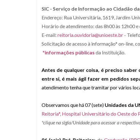
SIC - Serviço de Informação ao Cidadão d
Endereço: Rua Universitária, 1619, Jardim Uni
Horário de atendimento: das 8h00 às 12h00 e 
E-mail:
reitoria.ouvidoria@unioeste.br
- Telef
Solicitação de acesso à informação* on-line, c
*
informações públicas
da Instituição.
Antes de qualquer coisa, é preciso saber 
entre si, é mais ágil fazer em pedidos se
atendimento tenha que tramitar por vários loca
Observamos que há 07 (sete)
Unidades da U
Reitoria*
,
Hospital Universitário do Oeste do
*clique na sigla/Unidade para acessar a respectiv
06 (seis) Pró-Reitorias
:
de
Graduação (P