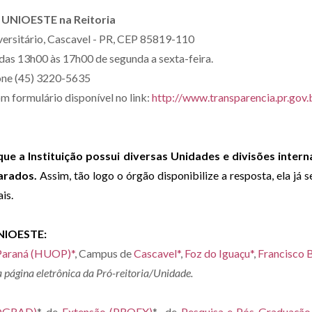
a UNIOESTE na Reitoria
versitário, Cascavel - PR, CEP 85819-110
das 13h00 às 17h00 de segunda a sexta-feira.
one (45) 3220-5635
om formulário disponível no link:
http://www.transparencia.pr.gov
que a Instituição possui diversas Unidades e divisões inter
parados.
Assim, tão logo o órgão disponibilize a resposta, ela já 
is.
NIOESTE:
 Paraná (HUOP)*
, Campus de
Cascavel*
,
Foz do Iguaçu*
,
Francisco B
a página eletrônica da Pró-reitoria/Unidade.
ROGRAD)
*, de
Extensão (PROEX)
*, de
Pesquisa e Pós-Graduaçã