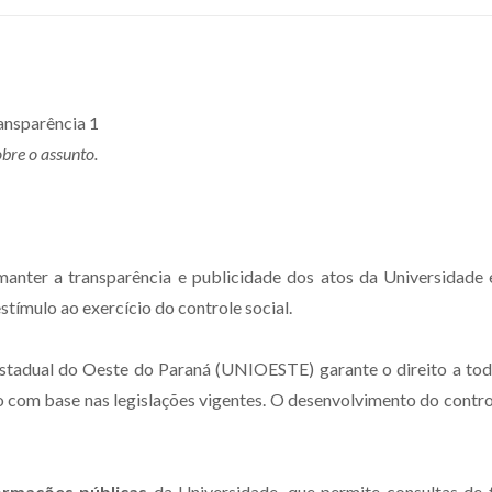
obre o assunto.
nter a transparência e publicidade dos atos da Universidade e
tímulo ao exercício do controle social.
Estadual do Oeste do Paraná (UNIOESTE) garante o direito a to
ão com base nas legislações vigentes. O desenvolvimento do contro
rmações públicas
da Universidade, que permite consultas de 