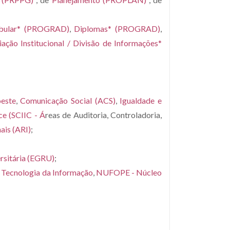
ibular* (PROGRAD)
,
Diplomas* (PROGRAD)
,
iação Institucional /
Divisão de Informações
*
oeste
,
Comunicação Social (ACS)
,
Igualdade e
ce (SCIIC - Á
reas de Auditoria, Controladoria,
nais (ARI)
;
rsitária (EGRU)
;
 Tecnologia da Informação
,
NUFOPE - Núcleo