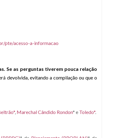
.br/pte/acesso-a-informacao
nas. Se as perguntas tiverem pouca relação
será devolvida, evitando a compilação ou que o
eltrão*
,
Marechal Cândido Rondon
* e
Toledo*
.
o (PRPPG)
*, de
Planejamento (PROPLAN)
*, de