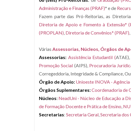
Administração e Finanças (PRAF)
* e de
Recur
Fazem parte das Pró-Reitorias, as Diretori
Diretoria de Apoio e Fomento à Extensão
* 
(PROPLAN)
,
Diretoria de Convênios* (PRAF)
,
Várias
Assessorias, Núcleos, Órgãos de Ap
Assessorias:
Assistência Estudantil (
ATAE)
Promoção Social
(AIPS),
Procuradoria Jurídi
Corregeddoria, Integridade & Compliance, Ouv
Órgão de Apoio:
Unioeste INOVA - Agência 
Órgãos Suplementares:
Coordenadoria de C
Núcleos
:
NeadUni - Núcleo de Educação a Di
de Formação Docente e Prática de Ensino
,
NUT
Secretarias
:
Secretaria Geral
,
Secretaria dos