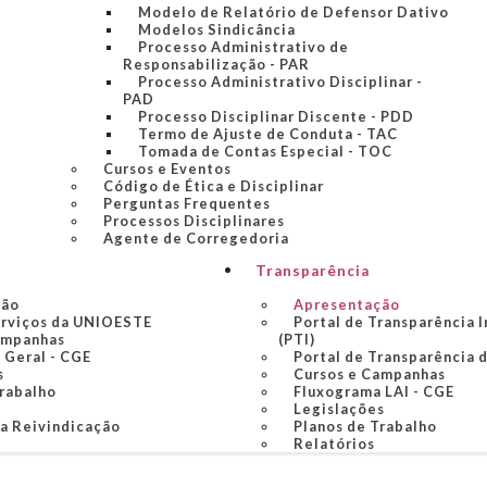
Modelo de Relatório de Defensor Dativo
Modelos Sindicância
Processo Administrativo de
Responsabilização - PAR
Processo Administrativo Disciplinar -
PAD
Processo Disciplinar Discente - PDD
Termo de Ajuste de Conduta - TAC
Tomada de Contas Especial - TOC
Cursos e Eventos
Código de Ética e Disciplinar
Perguntas Frequentes
Processos Disciplinares
Agente de Corregedoria
Transparência
ção
Apresentação
erviços da UNIOESTE
Portal de Transparência I
ampanhas
(PTI)
 Geral - CGE
Portal de Transparência 
s
Cursos e Campanhas
Trabalho
Fluxograma LAI - CGE
Legislações
ua Reivindicação
Planos de Trabalho
Relatórios