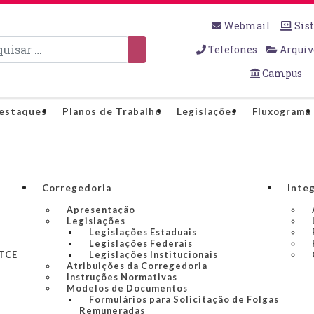
Webmail
Sis
sar
Telefones
Arquiv
Campus
estaques
Planos de Trabalho
Legislações
Fluxograma
Corregedoria
Inte
Apresentação
Legislações
Legislações Estaduais
Legislações Federais
 TCE
Legislações Institucionais
Atribuições da Corregedoria
Instruções Normativas
Modelos de Documentos
Formulários para Solicitação de Folgas
Remuneradas