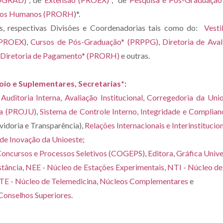
sos Humanos (PRORH
)*.
as, respectivas Divisões e Coordenadorias tais como do:
Vest
(PROEX
),
Cursos de Pós-Graduação* (PRPPG)
,
Diretoria de Aval
Diretoria de Pagamento* (PRORH)
e outras.
oio e Suplementares, Secretarias*:
,
Auditoria Interna
,
Avaliação Institucional
,
Corregedoria da Uni
ca (PROJU)
,
Sistema de Controle Interno, Integridade e Complian
idoria e Transparência),
Relações Internacionais e Interinstitucio
de Inovação da Unioeste
;
oncursos e Processos Seletivos (COGEPS)
,
Editora
,
Gráfica Unive
stância
,
NEE - Núcleo de Estações Experimentais
,
NTI - Núcleo de
E - Núcleo de Telemedicina
,
Núcleos Complementares
e
 Conselhos Superiores
.