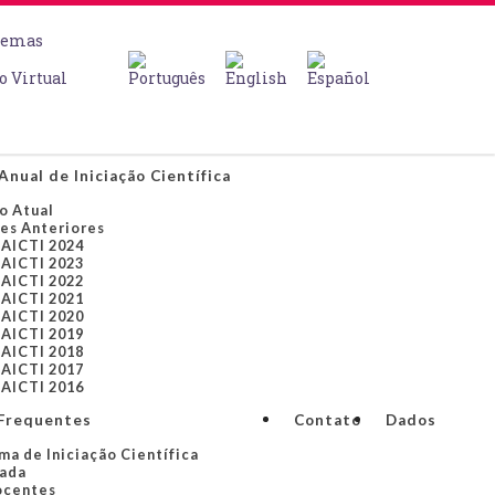
temas
o Virtual
Anual de Iniciação Científica
o Atual
es Anteriores
EAICTI 2024
EAICTI 2023
EAICTI 2022
EAICTI 2021
EAICTI 2020
EAICTI 2019
EAICTI 2018
EAICTI 2017
EAICTI 2016
Frequentes
Contato
Dados
ma de Iniciação Científica
ada
centes