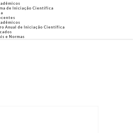
adêmicos
ma de Iniciação Científica
ia
centes
adêmicos
o Anual de Iniciação Científica
icados
ais e Normas