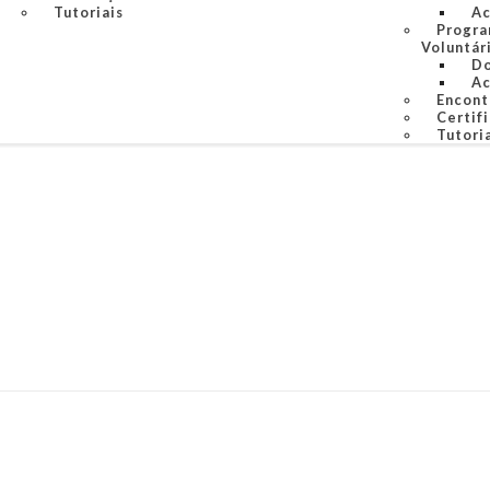
Tutoriais
Ac
Progra
Voluntár
Do
Ac
Encontr
Certif
Tutori