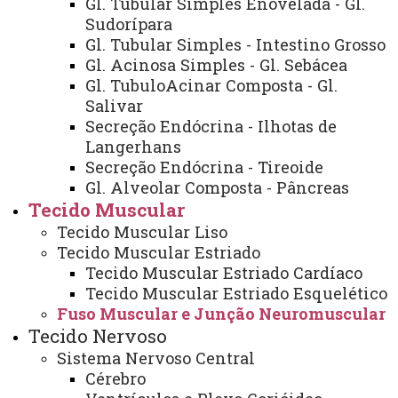
Gl. Tubular Simples Enovelada - Gl.
terminal pós-sináptico, correspondente à membrana
Sudorípara
sarcoplasmática, pela goteira sináptica. O axônio e
Gl. Tubular Simples - Intestino Grosso
todas as fibras musculares que ele inerva formam uma
Gl. Acinosa Simples - Gl. Sebácea
Gl. TubuloAcinar Composta - Gl.
unidade motora.
Salivar
Secreção Endócrina - Ilhotas de
Referências:
Langerhans
JUNQUEIRA, L. C.; CARNEIRO, J.
Histologia
Secreção Endócrina - Tireoide
Gl. Alveolar Composta - Pâncreas
básica
: texto e atlas. 12. ed. Rio de Janeiro: Guanabara
Tecido Muscular
Koogan, 2013, 556 p.
Tecido Muscular Liso
Tecido Muscular Estriado
DI FIORE, M. S. H.
Atlas de histologia
. 7. ed. Rio
Tecido Muscular Estriado Cardíaco
de Janeiro: Guanabara Koogan, 2000. 229 p.
Tecido Muscular Estriado Esquelético
Fuso Muscular e Junção Neuromuscular
KIERSZENBAUM, B. L.
Histologia e biologia
Tecido Nervoso
celular
: uma introdução à patologia. 3. ed. Rio de
Sistema Nervoso Central
Janeiro: Elsevier, 2012. 720 p.
Cérebro