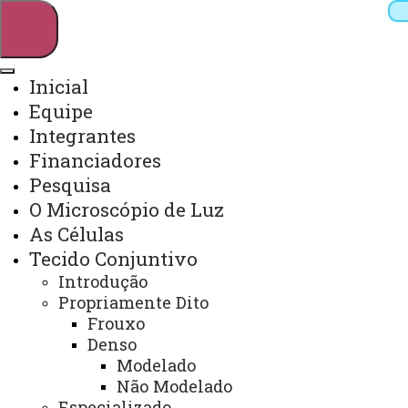
Inicial
Equipe
Pesquisar
Integrantes
Financiadores
Pesquisa
Webmail
Sistemas
Telefones
O Microscópio de Luz
Arquivo Virtual
Campus
As Células
Tecido Conjuntivo
Introdução
Propriamente Dito
Frouxo
Denso
Fuso Muscular e Junção
Modelado
Neuromuscular
Não Modelado
Especializado