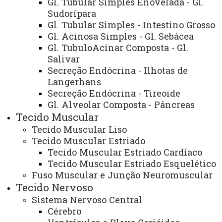
Gl. Tubular Simples Enovelada - Gl.
Sudorípara
¹ Como citar:
Gl. Tubular Simples - Intestino Grosso
Gl. Acinosa Simples - Gl. Sebácea
Nas referências: TORQUATTO, E.F.B.; LIMA, B.;
Gl. TubuloAcinar Composta - Gl.
BRANCALHÃO, R.M.C.; GUEDES, N.L.K.O. Tecido
Salivar
Secreção Endócrina - Ilhotas de
epitelial, 2016. Disponível em: . Acesso em: 16 de jul.
Langerhans
2016. (conforme data de acesso ao site);
Secreção Endócrina - Tireoide
No texto: Torquato et al. (2016) ou (TORQUATO et
Gl. Alveolar Composta - Pâncreas
al., 2016).
Tecido Muscular
Tecido Muscular Liso
Tecido Muscular Estriado
Tecido Muscular Estriado Cardíaco
Tecido Muscular Estriado Esquelético
Fuso Muscular e Junção Neuromuscular
Tecido Nervoso
Sistema Nervoso Central
ATUALIZAÇÃO MAIS RECENTE: 12 DE JULHO DE
2022
Cérebro
ACESSOS: 58195