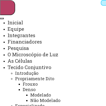
Inicial
Equipe
Pesquisar
Integrantes
Financiadores
Pesquisa
Webmail
Sistemas
Telefones
O Microscópio de Luz
Arquivo Virtual
Campus
As Células
Tecido Conjuntivo
Introdução
Propriamente Dito
Frouxo
Denso
Glândula Exócrina Unicelular -
Modelado
Cél. Caliciforme
Não Modelado
Especializado