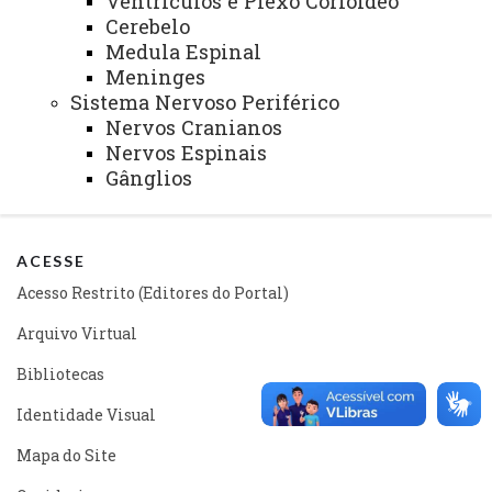
Ventrículos e Plexo Corióideo
Cerebelo
Medula Espinal
Você está aqui:
Unioeste
Microscópio Virtual
Meninges
Tecido Epitelial
Tecido Epitelial Glandular
Glândula Exócrina Unicelular - Cél. Caliciforme
Sistema Nervoso Periférico
Nervos Cranianos
Nervos Espinais
Gânglios
ACESSE
Acesso Restrito (Editores do Portal)
Arquivo Virtual
Bibliotecas
Identidade Visual
Mapa do Site