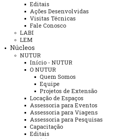
Editais
Comunicação Social
Ações Desenvolvidas
Igualdade e Promoção Social
Visitas Técnicas
Fale Conosco
Jurídica
LABI
LEM
Sistema de Controle Interno, Integridade e Compliance
Núcleos
Relações Internacionais e Interinstitucionais
NUTUR
Início - NUTUR
ÓRGÃO DE APOIO
O NUTUR
Unioeste INOVA - Agência de Inovação da Unioeste
Quem Somos
Equipe
Projetos de Extensão
ÓRGÃOS SUPLEMENTARES
Locação de Espaços
Coordenadoria de Concursos e Processos Seletivos
Assessoria para Eventos
Editora
Assessoria para Viagens
Assessoria para Pesquisas
Gráfica Universitária
Capacitação
Editais