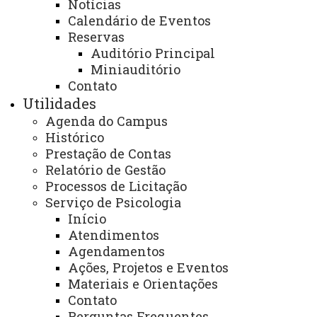
Notícias
NÚCLEOS
Calendário de Eventos
Reservas
NeadUni - Núcleo de Educação a Distância
Auditório Principal
NEE - Núcleo de Estações Experimentais
Miniauditório
Contato
NTI - Núcleo de Tecnologia da Informação
Utilidades
NIP - Núcleo de Inserção Profissional
Agenda do Campus
Histórico
NUFOPE - Núcleo de Formação Docente e Prática de Ensino
Prestação de Contas
Relatório de Gestão
NUTE - Núcleo de Telemedicina
Processos de Licitação
Núcleos Complementares
Serviço de Psicologia
Início
PROGRAMAS INSTITUCIONAIS
Atendimentos
Agendamentos
PEL - Programa de Ensino de Línguas
Ações, Projetos e Eventos
PEE - Educação Especial
Materiais e Orientações
Contato
PIBID - Bolsas de Iniciação à Docência
Perguntas Frequentes