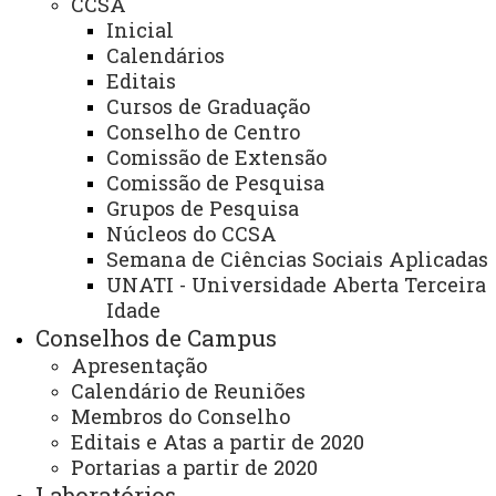
CCSA
Inicial
Ouvidoria
Calendários
Portal Office 365
Editais
Cursos de Graduação
Sistemas
Conselho de Centro
Telefones
Comissão de Extensão
Comissão de Pesquisa
Webmail
Grupos de Pesquisa
Núcleos do CCSA
Semana de Ciências Sociais Aplicadas
REITORIA
UNATI - Universidade Aberta Terceira
Idade
Secretaria Geral
Conselhos de Campus
Gabinete Reitoria
Apresentação
Calendário de Reuniões
Secretaria dos Conselhos Superiores
Membros do Conselho
Editais e Atas a partir de 2020
PRÓ-REITORIAS
Portarias a partir de 2020
Administração e Finanças
Laboratórios