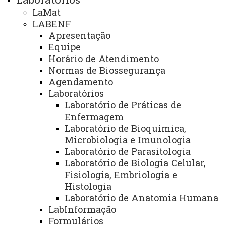
LaMat
Extensão
LABENF
Graduação
Apresentação
Equipe
Pesquisa/Pós Graduação
Horário de Atendimento
Recursos Humanos
Normas de Biossegurança
Agendamento
Planejamento
Laboratórios
Laboratório de Práticas de
Enfermagem
ASSESSORIAS
Laboratório de Bioquímica,
Microbiologia e Imunologia
Assistência Estudantil
Laboratório de Parasitologia
Auditoria Interna
Laboratório de Biologia Celular,
Fisiologia, Embriologia e
Avaliação Institucional
Histologia
Convênios e Captação de Recursos
Laboratório de Anatomia Humana
LabInformação
Corregedoria da Unioeste
Formulários