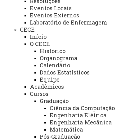
Resoluções
Acesse
Eventos Locais
Eventos Externos
Laboratório de Enfermagem
Fale Conosco - Unioeste
CECE
Início
Serviços
O CECE
Histórico
Acesse
Organograma
Calendário
Dados Estatísticos
Biblioteca
Equipe
Acadêmicos
Ciranda Infantil
Cursos
Graduação
Ciência da Computação
Sistemas do Campus
Engenharia Elétrica
Engenharia Mecânica
Restaurante Universitário
Matemática
Pós-Graduação