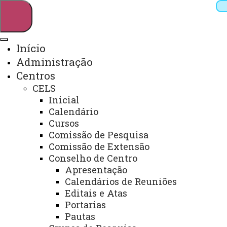
Início
Administração
Pesquisar
Centros
CELS
Inicial
Webmail
Sistemas
Telefones
Calendário
Cursos
Arquivo Virtual
Campus
Comissão de Pesquisa
Comissão de Extensão
Conselho de Centro
Apresentação
Calendários de Reuniões
Universidade Estadual do Oeste do
Editais e Atas
Paraná
Portarias
Pautas
Campus Foz do Iguaçu