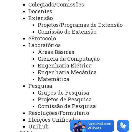
Restaurante Universitário - PTI
Colegiado/Comissões
Docentes
Extensão
Projetos/Programas de Extensão
Você está aqui:
Unioeste
Comissão de Extensão
Foz do Iguaçu - Página Principal
eProtocolo
Laboratórios
Áreas Básicas
Ciência da Computação
Engenharia Elétrica
Engenharia Mecânica
ACESSE
Matemática
Acesso Restrito (Editores do Portal)
Pesquisa
Grupos de Pesquisa
Arquivo Virtual
Projetos de Pesquisa
Comissão de Pesquisa
Bibliotecas
Resoluções/Formulário
Identidade Visual
Eleições Unificadas
Unihub
Mapa do Site