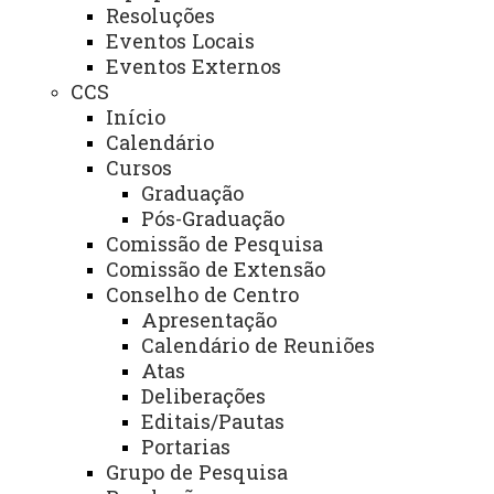
Resoluções
Eventos Locais
Eventos Externos
PROJETOS E PROGRAMAS
CCS
PROJETOS
Início
Calendário
Site de Oportunidades do CECE
Cursos
Graduação
Grupos de Estudos em Organizações Sociais
Pós-Graduação
Comissão de Pesquisa
Comissão de Extensão
Grupos de Pesquisa em Robótica
Conselho de Centro
Apresentação
Calendário de Reuniões
Atas
Institucional
Deliberações
Editais/Pautas
Portarias
Grupo de Pesquisa
Links Importantes