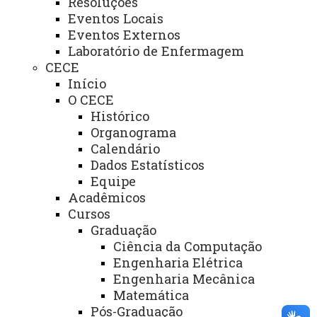
Resoluções
Eventos Locais
Identidade Visual
Eventos Externos
Mapa do Site
Laboratório de Enfermagem
CECE
Ouvidoria
Início
O CECE
Portal Office 365
Histórico
Sistemas
Organograma
Calendário
Telefones
Dados Estatísticos
Webmail
Equipe
Acadêmicos
Cursos
Graduação
REITORIA
Ciência da Computação
Secretaria Geral
Engenharia Elétrica
Engenharia Mecânica
Gabinete Reitoria
Matemática
Secretaria dos Conselhos Superiores
Pós-Graduação