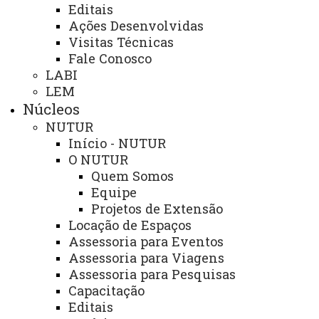
Editais
PEE - Educação Especial
Ações Desenvolvidas
Visitas Técnicas
PIBID - Bolsas de Iniciação à Docência
Fale Conosco
PEIEX - Programa de Qualificação para Exportação
LABI
LEM
Núcleos
NUTUR
Início - NUTUR
© 2026 Todos os direitos reservados.
O NUTUR
Quem Somos
UNIOESTE - Universidade Estadual do Oeste do
Equipe
Paraná
Projetos de Extensão
Locação de Espaços
Assessoria para Eventos
Assessoria para Viagens
Assessoria para Pesquisas
Capacitação
Editais