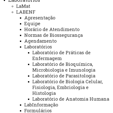
LaMat
Gráfica Universitária
LABENF
Apresentação
Equipe
NÚCLEOS
Horário de Atendimento
NeadUni - Núcleo de Educação a Distância
Normas de Biossegurança
Agendamento
NEE - Núcleo de Estações Experimentais
Laboratórios
NTI - Núcleo de Tecnologia da Informação
Laboratório de Práticas de
Enfermagem
NIP - Núcleo de Inserção Profissional
Laboratório de Bioquímica,
Microbiologia e Imunologia
NUFOPE - Núcleo de Formação Docente e Prática de Ensino
Laboratório de Parasitologia
NUTE - Núcleo de Telemedicina
Laboratório de Biologia Celular,
Fisiologia, Embriologia e
Núcleos Complementares
Histologia
Laboratório de Anatomia Humana
PROGRAMAS INSTITUCIONAIS
LabInformação
PEL - Programa de Ensino de Línguas
Formulários