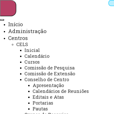
Início
Administração
Pesquisar
Centros
CELS
Inicial
Webmail
Sistemas
Telefones
Calendário
Cursos
Arquivo Virtual
Campus
Comissão de Pesquisa
Comissão de Extensão
Conselho de Centro
Apresentação
Calendários de Reuniões
Editais e Atas
Editais e Atas a partir de 2020
Portarias
Pautas