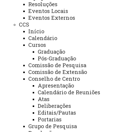
Resoluções
Eventos Locais
Endereço Campus
Eventos Externos
Foz do Iguaçu:
CCS
Início
Av. Tarquínio Joslin
Calendário
dos Santos, 1300
Cursos
Foz do Iguaçu - PR -
Graduação
Brasil
Pós-Graduação
CEP: 85870-650
Comissão de Pesquisa
Fone: (45) 3576-8100
Comissão de Extensão
Conselho de Centro
Apresentação
Calendário de Reuniões
Atas
ACESSE
Deliberações
Acesso Restrito (Editores do Portal)
Editais/Pautas
Portarias
Arquivo Virtual
Grupo de Pesquisa
Bibliotecas