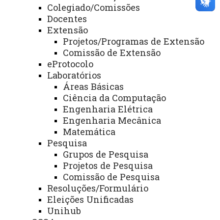
Colegiado/Comissões
PRÓ-REITORIAS
Docentes
Extensão
Administração e Finanças
Projetos/Programas de Extensão
Extensão
Comissão de Extensão
eProtocolo
Graduação
Laboratórios
Áreas Básicas
Pesquisa/Pós Graduação
Ciência da Computação
Recursos Humanos
Engenharia Elétrica
Engenharia Mecânica
Planejamento
Matemática
Pesquisa
Grupos de Pesquisa
ASSESSORIAS
Projetos de Pesquisa
Assistência Estudantil
Comissão de Pesquisa
Resoluções/Formulário
Auditoria Interna
Eleições Unificadas
Unihub
Avaliação Institucional