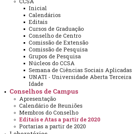
CCSA
Convênios e Captação de Recursos
Inicial
Calendários
Corregedoria da Unioeste
Editais
Comunicação Social
Cursos de Graduação
Conselho de Centro
Igualdade e Promoção Social
Comissão de Extensão
Comissão de Pesquisa
Jurídica
Grupos de Pesquisa
Sistema de Controle Interno, Integridade e Compliance
Núcleos do CCSA
Semana de Ciências Sociais Aplicadas
Relações Internacionais e Interinstitucionais
UNATI - Universidade Aberta Terceira
Idade
ÓRGÃO DE APOIO
Conselhos de Campus
Unioeste INOVA - Agência de Inovação da Unioeste
Apresentação
Calendário de Reuniões
ÓRGÃOS SUPLEMENTARES
Membros do Conselho
Editais e Atas a partir de 2020
Coordenadoria de Concursos e Processos Seletivos
Portarias a partir de 2020
Editora
Laboratórios