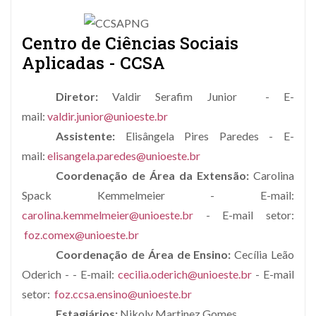
Centro de Ciências Sociais
Aplicadas - CCSA
Diretor:
Valdir Serafim Junior - E-
mail:
valdir.junior@unioeste.br
Assistente:
Elisângela Pires Paredes - E-
mail:
elisangela.paredes@unioeste.br
Coordenação de Área da Extensão:
Carolina
Spack Kemmelmeier - E-mail:
carolina.kemmelmeier@unioeste.br
- E-mail setor:
foz.comex@unioeste.br
Coordenação de Área de Ensino:
Cecília Leão
Oderich - - E-mail:
cecilia.oderich@unioeste.br
- E-mail
setor:
foz.ccsa.ensino@unioeste.br
Estagiários:
Nikoly Martinez Gomes