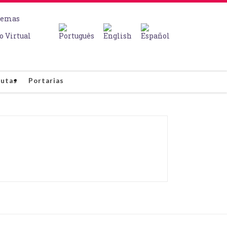
temas
o Virtual
autas
Portarias