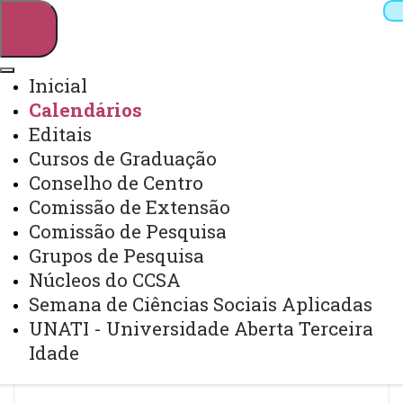
Inicial
Calendários
Pesquisar
Editais
Cursos de Graduação
Conselho de Centro
Webmail
Sistemas
Telefones
Comissão de Extensão
Arquivo Virtual
Campus
Comissão de Pesquisa
Grupos de Pesquisa
Núcleos do CCSA
Semana de Ciências Sociais Aplicadas
UNATI - Universidade Aberta Terceira
Calendários
Idade