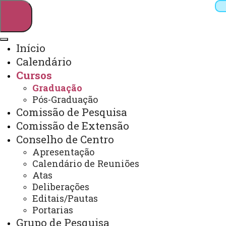
Início
Calendário
Pesquisar
Cursos
Graduação
Pós-Graduação
Webmail
Sistemas
Telefones
Comissão de Pesquisa
Comissão de Extensão
Arquivo Virtual
Campus
Conselho de Centro
Apresentação
Calendário de Reuniões
Atas
Deliberações
Graduação
Editais/Pautas
Portarias
Grupo de Pesquisa