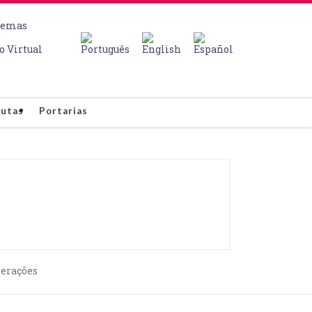
temas
o Virtual
autas
Portarias
berações