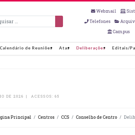
Webmail
Sis
sar
Telefones
Arquiv
Campus
Calendário de Reuniões
Atas
Deliberações
Editais/P
O DE 2026
ACESSOS: 65
ágina Principal
Centros
CCS
Conselho de Centro
Deli