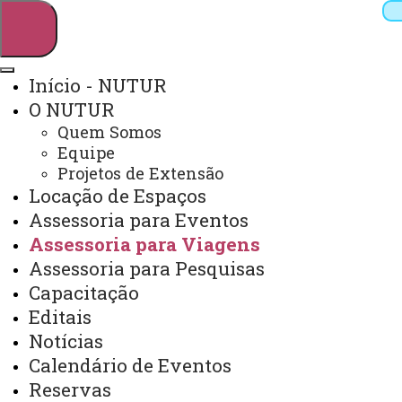
Início - NUTUR
O NUTUR
Pesquisar
Quem Somos
Equipe
Projetos de Extensão
Locação de Espaços
Webmail
Sistemas
Telefones
Assessoria para Eventos
Arquivo Virtual
Campus
Assessoria para Viagens
Assessoria para Pesquisas
Capacitação
Editais
Notícias
Assessoria para Viagens
Calendário de Eventos
Reservas