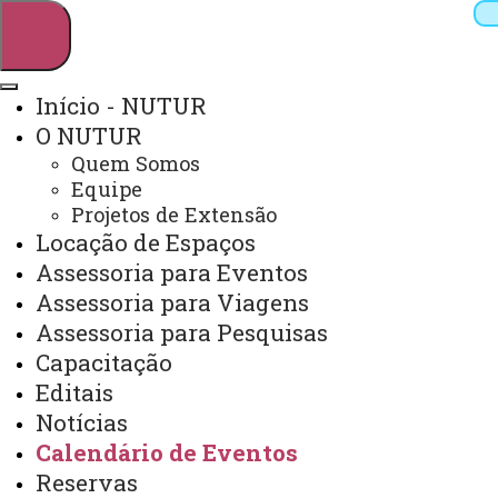
Início - NUTUR
O NUTUR
Pesquisar
Quem Somos
Equipe
Projetos de Extensão
Locação de Espaços
Webmail
Sistemas
Telefones
Assessoria para Eventos
Arquivo Virtual
Campus
Assessoria para Viagens
Assessoria para Pesquisas
Capacitação
Editais
Notícias
Você está aqui:
Unioeste
Calendário de Eventos
Foz do Iguaçu - Página Principal
Núcleos
NUTUR
Calendário de Eventos
Reservas