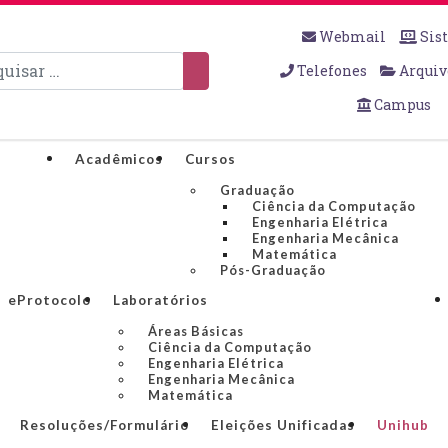
Webmail
Sis
sar
Telefones
Arquiv
Campus
Acadêmicos
Cursos
Graduação
Ciência da Computação
Engenharia Elétrica
Engenharia Mecânica
Matemática
Pós-Graduação
eProtocolo
Laboratórios
Áreas Básicas
Ciência da Computação
Engenharia Elétrica
Engenharia Mecânica
Matemática
Resoluções/Formulário
Eleições Unificadas
Unihub