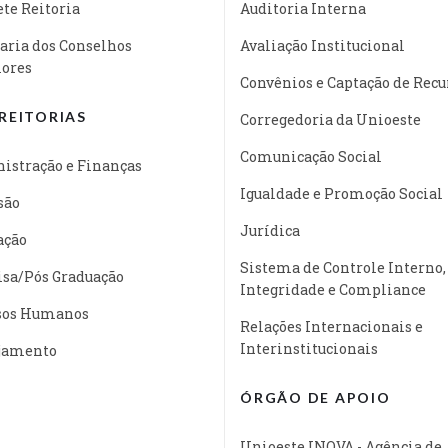
te Reitoria
Auditoria Interna
aria dos Conselhos
Avaliação Institucional
iores
Convênios e Captação de Recu
REITORIAS
Corregedoria da Unioeste
Comunicação Social
istração e Finanças
Igualdade e Promoção Social
são
Jurídica
ação
Sistema de Controle Interno,
isa/Pós Graduação
Integridade e Compliance
sos Humanos
Relações Internacionais e
Interinstitucionais
jamento
ÓRGÃO DE APOIO
Unioeste INOVA - Agência de