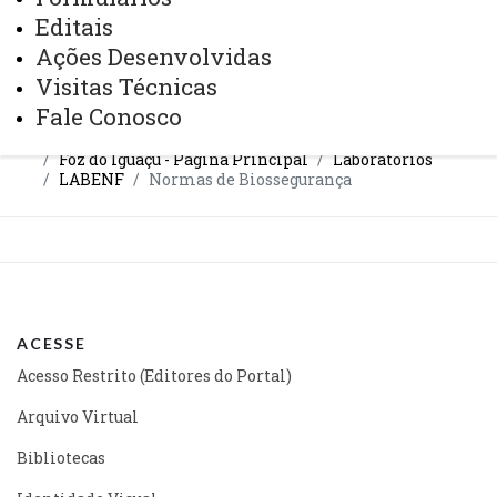
Editais
ATUALIZAÇÃO MAIS RECENTE: 16 DE AGOSTO DE
2022
Ações Desenvolvidas
ACESSOS: 3775
Visitas Técnicas
Fale Conosco
Você está aqui:
Unioeste
Foz do Iguaçu - Página Principal
Laboratórios
LABENF
Normas de Biossegurança
ACESSE
Acesso Restrito (Editores do Portal)
Arquivo Virtual
Bibliotecas