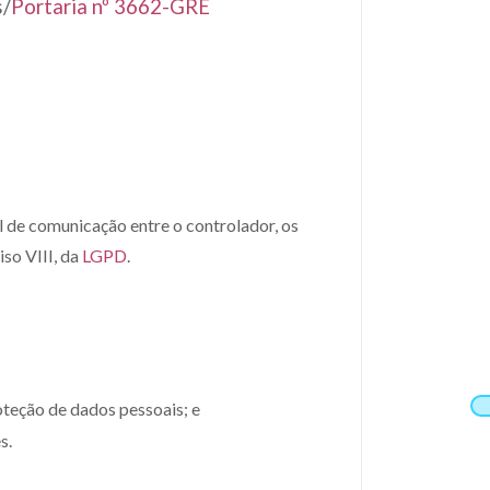
s/
Portaria nº 3662-GRE
 de comunicação entre o controlador, os
so VIII, da
LGPD
.
oteção de dados pessoais; e
s.