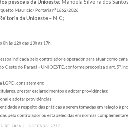
os pessoais da Unioeste
: Manoela Silveira dos Santo
rquetto Mauricio/ Portaria nº1662/2026
 Reitoria da Unioeste – NIC;
s 8h às 12h das 13h às 17h.
essoa indicada pelo controlador e operador para atuar como canal
 do Oeste do Paraná - UNIOESTE, conforme preconiza o art. 5º, inci
 da LGPD, consistem em:
tulares, prestar esclarecimentos e adotar providências;
onal e adotar providências;
 entidade a respeito das práticas a serem tomadas em relação à pr
adas pelo controlador ou estabelecidas em normas complementare
L DE 2026
ACESSOS: 2717