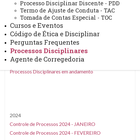
Processo Disciplinar Discente - PDD
Termo de Ajuste de Conduta - TAC
Tomada de Contas Especial - TOC
Cursos e Eventos
2025
Código de Ética e Disciplinar
Perguntas Frequentes
A partir de 2025 os processos disciplinares podem ser
Processos Disciplinares
consultados diretamente no sistema
Agente de Corregedoria
Processos Disciplinares em andamento
2024
Controle de Processos 2024 - JANEIRO
Controle de Processos 2024 - FEVEREIRO