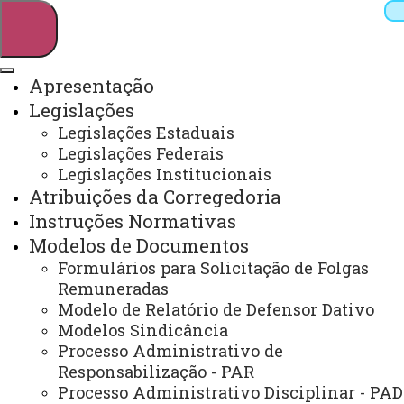
Apresentação
Legislações
Pesquisar
Legislações Estaduais
Legislações Federais
Legislações Institucionais
Atribuições da Corregedoria
Webmail
Sistemas
Telefones
Instruções Normativas
Arquivo Virtual
Campus
Modelos de Documentos
Formulários para Solicitação de Folgas
Remuneradas
Modelo de Relatório de Defensor Dativo
Modelos Sindicância
Processos Disciplinares
Processo Administrativo de
Responsabilização - PAR
Processo Administrativo Disciplinar - PAD