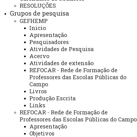
Institucional
RESOLUÇÕES
Grupos de pesquisa
GEFHEMP
Inicio
Links Importantes
Apresentação
Acesse
Pesquisadores
Atividades de Pesquisa
Acervo
Agenda do Diretor Geral
Atividades de extensão
REFOCAR - Rede de Formação de
Fale Conosco - Unioeste
Professores das Escolas Públicas do
Campo
Livros
Serviços
Produção Escrita
Links
Acesse
REFOCAR - Rede de Formação de
Professores das Escolas Públicas do Campo
Biblioteca
Apresentação
Objetivos