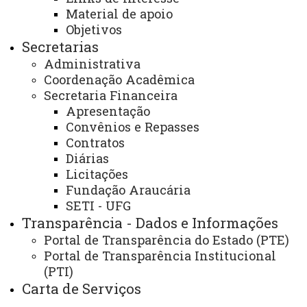
Telefones
Material de apoio
Objetivos
Webmail
Secretarias
Administrativa
Coordenação Acadêmica
REITORIA
Secretaria Financeira
Apresentação
Secretaria Geral
Convênios e Repasses
Gabinete Reitoria
Contratos
Diárias
Secretaria dos Conselhos Superiores
Licitações
Fundação Araucária
PRÓ-REITORIAS
SETI - UFG
Administração e Finanças
Transparência - Dados e Informações
Portal de Transparência do Estado (PTE)
Extensão
Portal de Transparência Institucional
Graduação
(PTI)
Carta de Serviços
Pesquisa/Pós Graduação