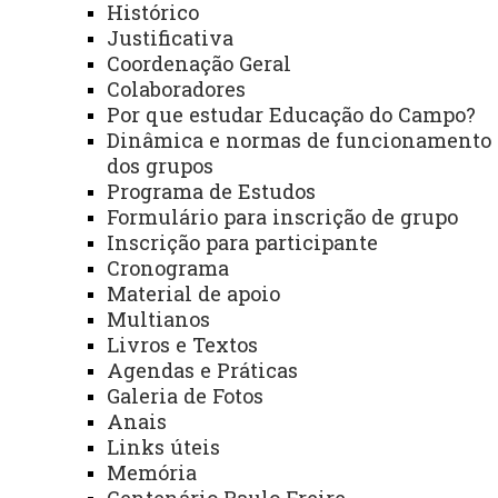
Histórico
Transparência
Justificativa
Coordenação Geral
Assessoria Pedagógica
Colaboradores
Por que estudar Educação do Campo?
Assistência Estudantil
Dinâmica e normas de funcionamento
dos grupos
Programa de Estudos
Atendimento Psicológico
Formulário para inscrição de grupo
Inscrição para participante
CIPA
Cronograma
Material de apoio
Laboratórios
Multianos
Livros e Textos
Agendas e Práticas
Restaurante Universitário
Galeria de Fotos
Anais
Links úteis
Você está aqui:
Unioeste
Memória
Francisco Beltrão - Página Principal