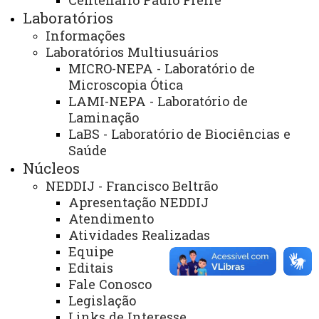
Centenário Paulo Freire
Laboratórios
Informações
Laboratórios Multiusuários
MICRO-NEPA - Laboratório de
Microscopia Ótica
LAMI-NEPA - Laboratório de
ACESSE
Laminação
Acesso Restrito (Editores do Portal)
LaBS - Laboratório de Biociências e
Arquivo Virtual
Saúde
Núcleos
Bibliotecas
NEDDIJ - Francisco Beltrão
Identidade Visual
Apresentação NEDDIJ
Atendimento
Mapa do Site
Atividades Realizadas
Equipe
Ouvidoria
Editais
Portal Office 365
Fale Conosco
Legislação
Sistemas
Links de Interesse