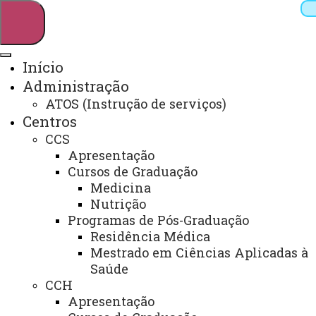
Início
Administração
Pesquisar
ATOS (Instrução de serviços)
Centros
CCS
Webmail
Sistemas
Telefones
Apresentação
Cursos de Graduação
Arquivo Virtual
Campus
Medicina
Nutrição
Programas de Pós-Graduação
Residência Médica
Mestrado em Ciências Aplicadas à
Universidade Estadual do Oeste do
Saúde
Paraná
CCH
Apresentação
Campus Francisco Beltrão