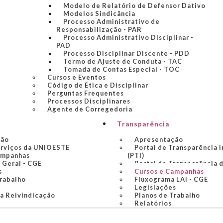
Modelo de Relatório de Defensor Dativo
Modelos Sindicância
Processo Administrativo de
Responsabilização - PAR
Processo Administrativo Disciplinar -
PAD
Processo Disciplinar Discente - PDD
Termo de Ajuste de Conduta - TAC
Tomada de Contas Especial - TOC
Cursos e Eventos
Código de Ética e Disciplinar
Perguntas Frequentes
Processos Disciplinares
Agente de Corregedoria
Transparência
ção
Apresentação
erviços da UNIOESTE
Portal de Transparência I
ampanhas
(PTI)
 Geral - CGE
Portal de Transparência 
s
Cursos e Campanhas
Trabalho
Fluxograma LAI - CGE
Legislações
ua Reivindicação
Planos de Trabalho
Relatórios