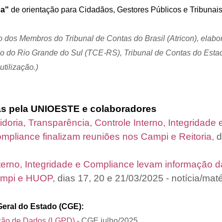
ca"
de orientação para Cidadãos, Gestores Públicos e Tribunai
 dos Membros do Tribunal de Contas do Brasil (Atricon), elabo
do do Rio Grande do Sul (TCE-RS), Tribunal de Contas do Esta
tilização.)
s pela UNIOESTE e colaboradores
idoria, Transparência, Controle Interno, Integridad
ompliance finalizam reuniões nos Campi e Reitoria,
d
terno, Integridade e Compliance levam informação d
campi e HUOP
, dias 17, 20 e 21/03/2025 - notícia/ma
Geral do Estado (CGE):
teção de Dados (LGPD)
- CGE julho/2025