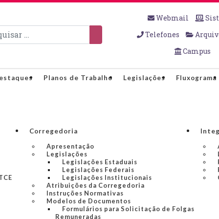
Webmail
Sis
sar
Telefones
Arquiv
Campus
estaques
Planos de Trabalho
Legislações
Fluxograma
Corregedoria
Inte
Apresentação
Legislações
Legislações Estaduais
Legislações Federais
 TCE
Legislações Institucionais
Atribuições da Corregedoria
Instruções Normativas
Modelos de Documentos
Formulários para Solicitação de Folgas
Remuneradas