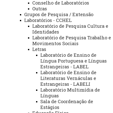
Conselho de Laboratórios
Outras
Grupos de Pesquisa / Extensão
Laboratórios - CCHEL
Institucional
Laboratório de Pesquisa Cultura e
Identidades
Laboratório de Pesquisa Trabalho e
Links Importantes
Movimentos Sociais
Letras
Acesse
Laboratório de Ensino de
Língua Portuguesa e Línguas
Estrangeiras - LABEL
Agenda Diretor Geral
Laboratório de Ensino de
Literaturas Vernáculas e
Fale Conosco - Unioeste
Estrangeiras - LABELI
Laboratório Multimídia de
Serviços
Línguas
Sala de Coordenação de
Acesse
Estágios