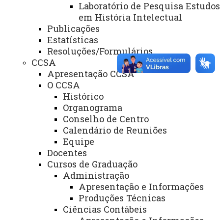
Laboratório de Pesquisa Estudos
em História Intelectual
Publicações
Estatísticas
Resoluções/Formulários
ACESSE
CCSA
Acesso Restrito (Editores do Portal)
Apresentação CCSA
O CCSA
Arquivo Virtual
Histórico
Bibliotecas
Organograma
Conselho de Centro
Identidade Visual
Calendário de Reuniões
Equipe
Mapa do Site
Docentes
Ouvidoria
Cursos de Graduação
Administração
Portal Office 365
Apresentação e Informações
Sistemas
Produções Técnicas
Ciências Contábeis
Telefones