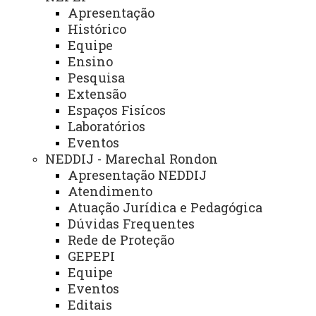
Apresentação
NIP - Núcleo de Inserção Profissional
Histórico
NUFOPE - Núcleo de Formação Docente e Prática de Ensino
Equipe
Ensino
NUTE - Núcleo de Telemedicina
Pesquisa
Núcleos Complementares
Extensão
Espaços Fisícos
Laboratórios
PROGRAMAS INSTITUCIONAIS
Eventos
PEL - Programa de Ensino de Línguas
NEDDIJ - Marechal Rondon
PEE - Educação Especial
Apresentação NEDDIJ
Atendimento
PIBID - Bolsas de Iniciação à Docência
Atuação Jurídica e Pedagógica
Dúvidas Frequentes
PEIEX - Programa de Qualificação para Exportação
Rede de Proteção
GEPEPI
Equipe
Eventos
Editais
© 2026 Todos os direitos reservados.