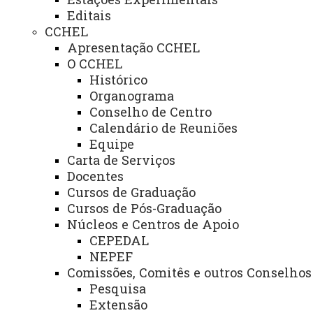
Editais
CCHEL
PROJETOS E PROGRAMAS
Apresentação CCHEL
PROGRAMAS
PROJETOS
O CCHEL
Histórico
Organograma
Programa de Línguas - PROL
Conselho de Centro
Programa de Línguas - PROL
Calendário de Reuniões
Equipe
Carta de Serviços
Projetos de Pesquisa
Docentes
Cursos de Graduação
Projetos de Pesquisa
Cursos de Pós-Graduação
Núcleos e Centros de Apoio
Projetos de Extensão
CEPEDAL
Projetos de Extensão
NEPEF
Comissões, Comitês e outros Conselhos
Pesquisa
Extensão