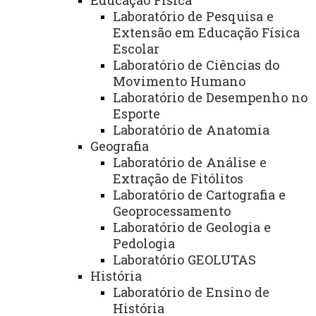
Educação Física
Laboratório de Pesquisa e
Biblioteca
Extensão em Educação Física
Escolar
Laboratório de Ciências do
Editais
Movimento Humano
Laboratório de Desempenho no
Convênios e Repasses
Esporte
Laboratório de Anatomia
Licitações
Geografia
Laboratório de Análise e
Extração de Fitólitos
Apoio Psicológico
Laboratório de Cartografia e
Geoprocessamento
CIPA
Laboratório de Geologia e
Pedologia
Laboratório GEOLUTAS
História
Você está aqui:
Unioeste
Marechal Cândido Rondon - Página Principal
Laboratório de Ensino de
História