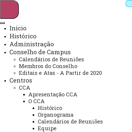
Início
Histórico
Pesquisar
Administração
Conselho de Campus
Calendários de Reuniões
Webmail
Sistemas
Telefones
Membros do Conselho
Editais e Atas - A Partir de 2020
Arquivo Virtual
Campus
Centros
CCA
Apresentação CCA
O CCA
Histórico
Universidade Estadual do Oeste do
Organograma
Paraná
Calendários de Reuniões
Equipe