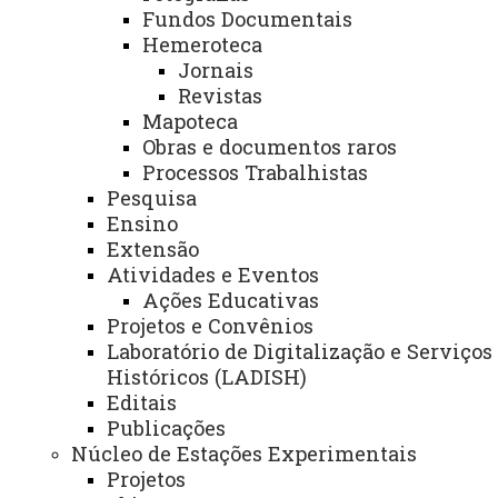
Fundos Documentais
Planejamento
Hemeroteca
Jornais
Revistas
ASSESSORIAS
Mapoteca
Obras e documentos raros
Assistência Estudantil
Processos Trabalhistas
Auditoria Interna
Pesquisa
Ensino
Avaliação Institucional
Extensão
Convênios e Captação de Recursos
Atividades e Eventos
Ações Educativas
Corregedoria da Unioeste
Projetos e Convênios
Laboratório de Digitalização e Serviços
Comunicação Social
Históricos (LADISH)
Igualdade e Promoção Social
Editais
Publicações
Jurídica
Núcleo de Estações Experimentais
Sistema de Controle Interno, Integridade e Compliance
Projetos