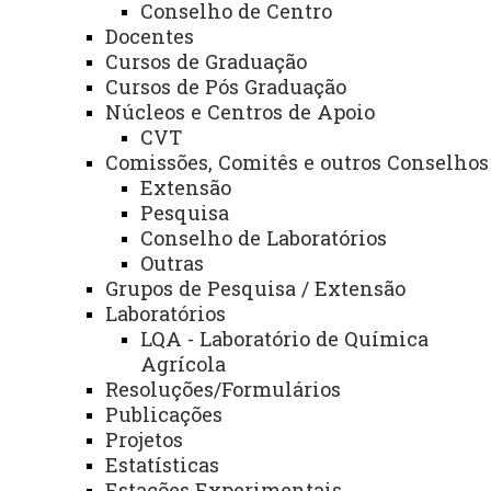
Campus Marechal
Conselho de Centro
Docentes
Cândido Rondon
Cursos de Graduação
Cursos de Pós Graduação
Núcleos e Centros de Apoio
Sobre Nós
CVT
Comissões, Comitês e outros Conselhos
Extensão
Pesquisa
Conselho de Laboratórios
Outras
Grupos de Pesquisa / Extensão
Laboratórios
LQA - Laboratório de Química
Agrícola
Resoluções/Formulários
Publicações
Projetos
Estatísticas
Estações Experimentais