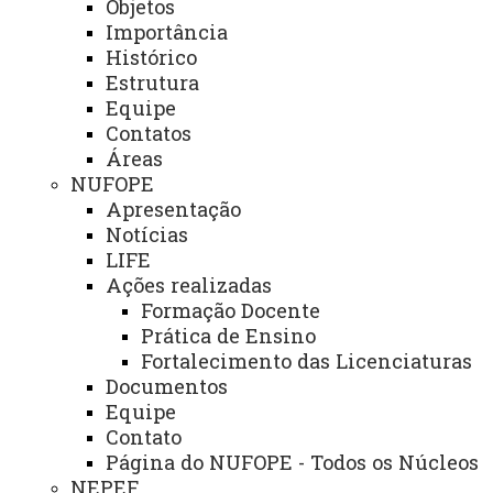
Objetos
Relações Internacionais e Interinstitucionais
Importância
Histórico
ÓRGÃO DE APOIO
Estrutura
Unioeste INOVA - Agência de Inovação da Unioeste
Equipe
Contatos
Áreas
ÓRGÃOS SUPLEMENTARES
NUFOPE
Coordenadoria de Concursos e Processos Seletivos
Apresentação
Editora
Notícias
LIFE
Gráfica Universitária
Ações realizadas
Formação Docente
Prática de Ensino
NÚCLEOS
Fortalecimento das Licenciaturas
Documentos
NeadUni - Núcleo de Educação a Distância
Equipe
NEE - Núcleo de Estações Experimentais
Contato
Página do NUFOPE - Todos os Núcleos
NTI - Núcleo de Tecnologia da Informação
NEPEF