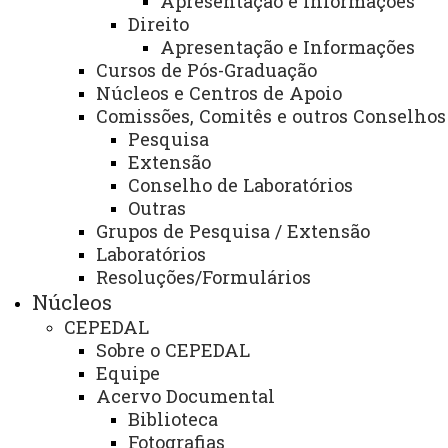
Apresentação e Informações
Direito
Webmail
Apresentação e Informações
Cursos de Pós-Graduação
Núcleos e Centros de Apoio
REITORIA
Comissões, Comitês e outros Conselhos
Secretaria Geral
Pesquisa
Extensão
Gabinete Reitoria
Conselho de Laboratórios
Outras
Secretaria dos Conselhos Superiores
Grupos de Pesquisa / Extensão
Laboratórios
PRÓ-REITORIAS
Resoluções/Formulários
Administração e Finanças
Núcleos
Extensão
CEPEDAL
Sobre o CEPEDAL
Graduação
Equipe
Acervo Documental
Pesquisa/Pós Graduação
Biblioteca
Recursos Humanos
Fotografias