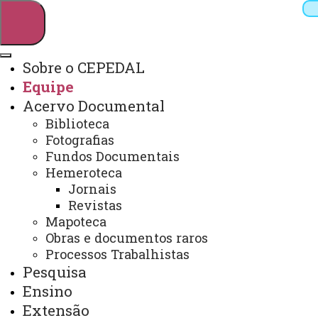
Sobre o CEPEDAL
Equipe
Pesquisar
Acervo Documental
Biblioteca
Fotografias
Webmail
Sistemas
Telefones
Fundos Documentais
Hemeroteca
Arquivo Virtual
Campus
Jornais
Revistas
Mapoteca
Obras e documentos raros
Processos Trabalhistas
Pesquisa
Equipe
Ensino
Extensão