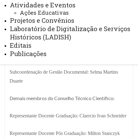
Atividades e Eventos
Coordenadora
: Profª.
Dra.
Carla Luciana Souza da Silva
Ações Educativas
Projetos e Convênios
Laboratório de Digitalização e Serviços
Subcoordenação de Pesquisa: Moisés Antiqueira
Históricos (LADISH)
Editais
Subcoordenação de Projetos e Publicações: Marcos Nestor
Publicações
Stein
Subcoordenação de Gestão Documental: Selma Martins
Duarte
Demais membros do Conselho Técnico Científico:
Representante Docente Graduação: Claercio Ivan Schneider
Representante Docente Pós Graduação: Milton Stanczyk