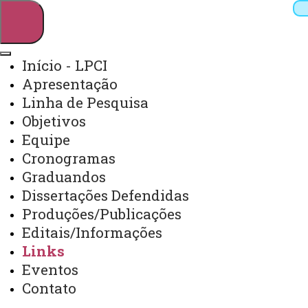
Início - LPCI
Apresentação
Pesquisar
Linha de Pesquisa
Objetivos
Equipe
Webmail
Sistemas
Telefones
Cronogramas
Arquivo Virtual
Campus
Graduandos
Dissertações Defendidas
Produções/Publicações
Editais/Informações
Links
Links
Eventos
Contato