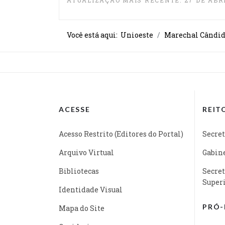
ATUALIZAÇÃO MAIS RECENTE: 27 DE ABRI
Você está aqui:
Unioeste
Marechal Cândid
ACESSE
REIT
Acesso Restrito (Editores do Portal)
Secret
Arquivo Virtual
Gabine
Bibliotecas
Secret
Super
Identidade Visual
PRÓ-
Mapa do Site