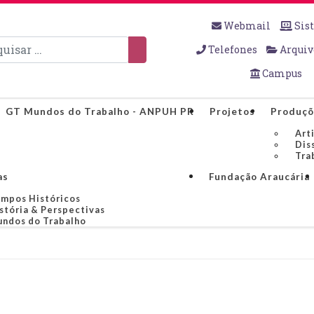
Webmail
Sis
sar
Telefones
Arquiv
Campus
GT Mundos do Trabalho - ANPUH PR
Projetos
Produçõ
Art
Dis
Tra
as
Fundação Araucária
mpos Históricos
stória & Perspectivas
ndos do Trabalho