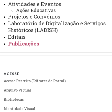
Atividades e Eventos
ATUALIZAÇÃO MAIS RECENTE: 02 DE MAIO DE 2023
Ações Educativas
ACESSOS: 2630
Projetos e Convênios
Laboratório de Digitalização e Serviços
Você está aqui:
Unioeste
Históricos (LADISH)
Marechal Cândido Rondon - Página Principal
Editais
Núcleos
CEPEDAL
Publicações
Publicações
ACESSE
Acesso Restrito (Editores do Portal)
Arquivo Virtual
Bibliotecas
Identidade Visual