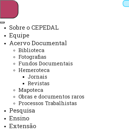
Sobre o CEPEDAL
Equipe
Pesquisar
Acervo Documental
Biblioteca
Fotografias
Webmail
Sistemas
Telefones
Fundos Documentais
Hemeroteca
Arquivo Virtual
Campus
Jornais
Revistas
Mapoteca
Obras e documentos raros
Processos Trabalhistas
Pesquisa
Publicações
Ensino
Extensão