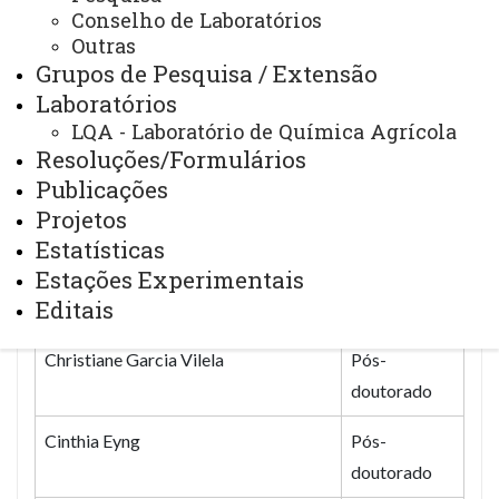
Conselho de Laboratórios
Outras
DOCENTES
TITULAÇÃO
Grupos de Pesquisa / Extensão
Ana Alix Mendes de Almeida Oliveira
Pós-
Laboratórios
doutorado
LQA - Laboratório de Química Agrícola
Resoluções/Formulários
Andreia Cristina Peres Rodrigues da
Doutorado
Publicações
Costa
Projetos
Estatísticas
Antonio Carlos Torres da Costa
Doutorado
Estações Experimentais
Editais
Arlindo Fabrício Corrêia
Doutorado
Christiane Garcia Vilela
Pós-
doutorado
Cinthia Eyng
Pós-
doutorado