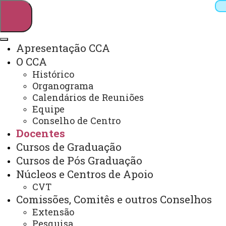
Apresentação CCA
O CCA
Pesquisar
Histórico
Organograma
Calendários de Reuniões
Equipe
Webmail
Sistemas
Telefones
Conselho de Centro
Arquivo Virtual
Campus
Docentes
Cursos de Graduação
Cursos de Pós Graduação
Núcleos e Centros de Apoio
CVT
Docentes
Comissões, Comitês e outros Conselhos
Extensão
Pesquisa