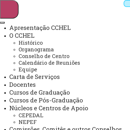
Apresentação CCHEL
O CCHEL
Pesquisar
Histórico
Organograma
Conselho de Centro
Calendário de Reuniões
Webmail
Sistemas
Telefones
Equipe
Arquivo Virtual
Campus
Carta de Serviços
Docentes
Cursos de Graduação
Cursos de Pós-Graduação
Núcleos e Centros de Apoio
Laboratório de Pesquisa e
CEPEDAL
Extensão em Educação Física
NEPEF
Comissões, Comitês e outros Conselhos