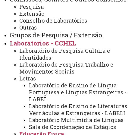
Escolar
Pesquisa
Extensão
Conselho de Laboratórios
ATUALIZAÇÃO MAIS RECENTE: 30 DE AGOSTO DE
Outras
2024
Grupos de Pesquisa / Extensão
ACESSOS: 1218
Laboratórios - CCHEL
Laboratório de Pesquisa Cultura e
Você está aqui:
Unioeste
Identidades
Marechal Cândido Rondon - Página Principal
Laboratório de Pesquisa Trabalho e
Centros
CCHEL
Laboratórios - CCHEL
Movimentos Sociais
Educação Física
Laboratório de Pesquisa e Extensão em Educação
Letras
Física Escolar
Laboratório de Ensino de Língua
Portuguesa e Línguas Estrangeiras -
LABEL
Laboratório de Ensino de Literaturas
Vernáculas e Estrangeiras - LABELI
Laboratório Multimídia de Línguas
Sala de Coordenação de Estágios
ACESSE
Educação Física