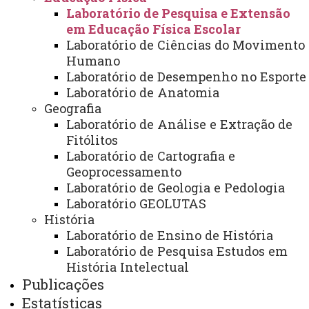
Acesso Restrito (Editores do Portal)
Laboratório de Pesquisa e Extensão
Arquivo Virtual
em Educação Física Escolar
Laboratório de Ciências do Movimento
Bibliotecas
Humano
Laboratório de Desempenho no Esporte
Identidade Visual
Laboratório de Anatomia
Mapa do Site
Geografia
Laboratório de Análise e Extração de
Ouvidoria
Fitólitos
Portal Office 365
Laboratório de Cartografia e
Geoprocessamento
Sistemas
Laboratório de Geologia e Pedologia
Laboratório GEOLUTAS
Telefones
História
Webmail
Laboratório de Ensino de História
Laboratório de Pesquisa Estudos em
História Intelectual
Publicações
REITORIA
Estatísticas
Secretaria Geral