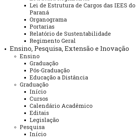
Lei de Estrutura de Cargos das IEES do
Paraná
Publicações - Vestibular 2027
Organograma
Portarias
Relatório de Sustentabilidade
Regimento Geral
Ensino, Pesquisa, Extensão e Inovação
Inscrições
Ensino
Graduação
Clique aqui para acesso ao Sistema de
Pós-Graduação
Inscrição
Educação a Distância
Graduação
Clique aqui para acesso ao Edital de
Início
Abertura das Inscrições (Retificado)
Cursos
Calendário Acadêmico
Clique aqui para acesso aos Cursos e
Editais
Legislação
Vagas
Pesquisa
15 de julho de 2026
Início