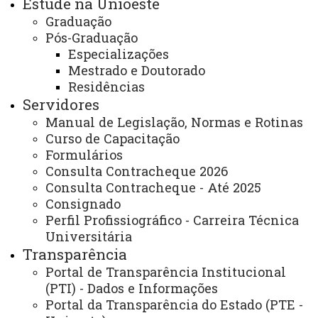
Estude na Unioeste
Graduação
Vestibular Unioeste 2027:
Pós-Graduação
29/11/2026 é a data da prova
Especializações
Mestrado e Doutorado
É isso mesmo, o resultado acabou de sair e o
Residências
próximo já tem data pra acontecer.
Servidores
Manual de Legislação, Normas e Rotinas
Anota aí na sua agenda: dia 29 de novembro
Curso de Capacitação
de 2026 é data da prova do Concurso
Formulários
Consulta Contracheque 2026
Vestibular Unioeste 2027.
Consulta Contracheque - Até 2025
Consignado
Perfil Profissiográfico - Carreira Técnica
E não se esqueça de ficar atento às
Universitária
Transparência
publicações em nosso site.
Portal de Transparência Institucional
As
inscrições
já tem data definida:
entre os
(PTI) - Dados e Informações
dias 15 de julho e 8 de outubro
.
Portal da Transparência do Estado (PTE -