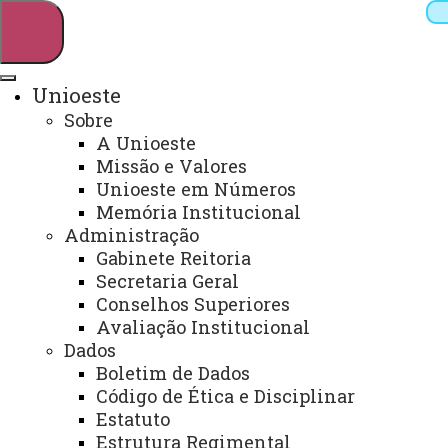
Unioeste
Sobre
Pesquisar
A Unioeste
Missão e Valores
Unioeste em Números
Memória Institucional
Webmail
Sistemas
Telefones
Administração
Arquivo Virtual
Campus
Gabinete Reitoria
Secretaria Geral
Conselhos Superiores
Avaliação Institucional
Dados
Boletim de Dados
Início
Informações
Código de Ética e Disciplinar
Seriado
Estatuto
Cursos
Estrutura Regimental