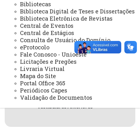
Bibliotecas
Biblioteca Digital de Teses e Dissertações
28 de janeiro de 2026
Biblioteca Eletrônica de Revistas
Leia Mais
Central de Eventos
Central de Estágios
Consulta de Usuário do Domínio
ATUALIZAÇÃO MAIS RECENTE: 21 DE MAIO DE 2026
eProtocolo
ACESSOS: 31251
Fale Conosco - Unioeste
Licitações e Pregões
Livraria Virtual
Mapa do Site
Portal Office 365
Periódicos Capes
Fale Conosco
Validação de Documentos
Vestibulares Anteriores