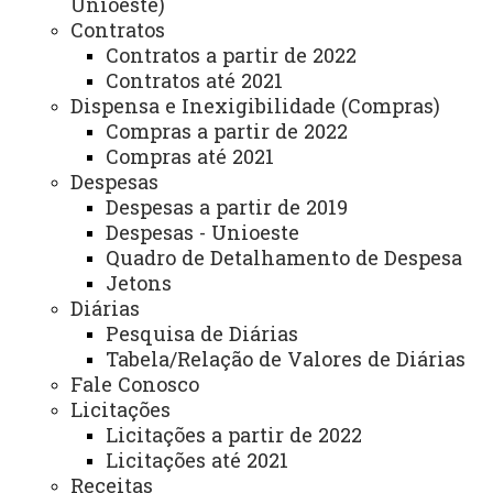
Unioeste)
Contratos
Contratos a partir de 2022
Conteúdo Programático:
Contratos até 2021
Clique aqui e acesse o conteúdo por
Dispensa e Inexigibilidade (Compras)
Compras a partir de 2022
série
.
(atualizado às 16:11 horas do dia
Compras até 2021
26/03/2026)
Despesas
Despesas a partir de 2019
Clique aqui para acesso a tabela com o
Despesas - Unioeste
link para todas as obras indicadas
.
Quadro de Detalhamento de Despesa
Jetons
Obsevação
: fizemos a revisão dos links
Diárias
Pesquisa de Diárias
indicados anteriormente e removemos
Tabela/Relação de Valores de Diárias
aqueles que estavam apresentando
Fale Conosco
Licitações
algum tipo de problema
Licitações a partir de 2022
Para a modalidade Seriado o conteúdo a
Licitações até 2021
Receitas
ser considerado é aquele relacionado à