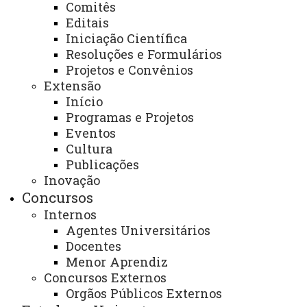
Comitês
Leia Mais
Editais
Iniciação Científica
Resoluções e Formulários
Está participando do Seriado? Veja
Projetos e Convênios
como acessar seus resultados e
Extensão
simulação
Início
Programas e Projetos
Eventos
21 de maio de 2026
Cultura
Leia Mais
Publicações
Inovação
Concursos
Seriado: conheça essa modalidade do
Internos
Vestibular da Unioeste
Agentes Universitários
Docentes
21 de maio de 2026
Menor Aprendiz
Leia Mais
Concursos Externos
Orgãos Públicos Externos