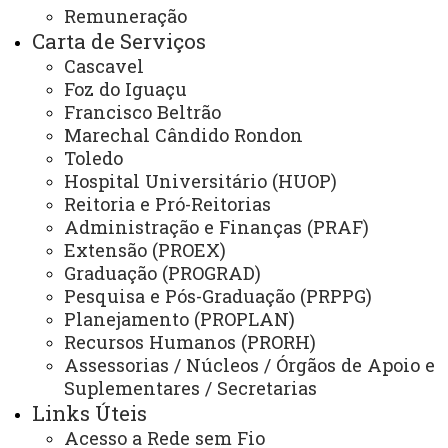
Remuneração
respectiva série do ensino médio.
Carta de Serviços
Cascavel
Nas demais modalidades o candidato
Foz do Iguaçu
deve considerar o TODO o conteúdo
Francisco Beltrão
Marechal Cândido Rondon
referente à TODAS as séries do ensino
Toledo
médio.
Hospital Universitário (HUOP)
Reitoria e Pró-Reitorias
A prova de redação é a mesma para
Administração e Finanças (PRAF)
Extensão (PROEX)
todas as modalidades, sem distinção
Graduação (PROGRAD)
entre as fases do Seriado.
Pesquisa e Pós-Graduação (PRPPG)
Planejamento (PROPLAN)
Recursos Humanos (PRORH)
Assessorias / Núcleos / Órgãos de Apoio e
(esta postagem será atualizada conforme a
Suplementares / Secretarias
Links Úteis
definição de datas e atividades relacionadas)
Acesso a Rede sem Fio