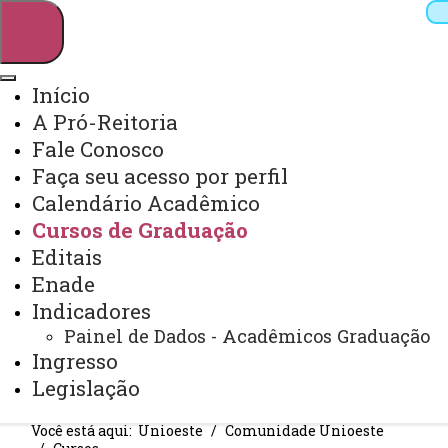
Início
A Pró-Reitoria
Pesquisar
Fale Conosco
Faça seu acesso por perfil
Calendário Acadêmico
Webmail
Sistemas
Telefones
Cursos de Graduação
Arquivo Virtual
Campus
Editais
Enade
Indicadores
Painel de Dados - Acadêmicos Graduação
Ingresso
CURSOS
Legislação
Você está aqui:
Unioeste
Comunidade Unioeste