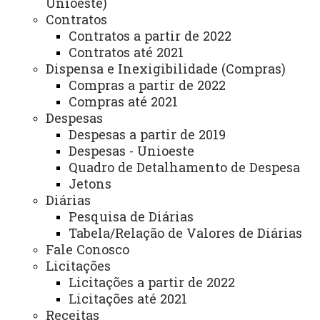
Unioeste)
Contratos
Beltrão
cad.beltrao@unioeste.br
Contratos a partir de 2022
Câmpus de Marechal
(45) 3284-7829
Contratos até 2021
Cândido Rondon
cad.rondon@unioeste.br
Dispensa e Inexigibilidade (Compras)
(45) 3379-7102
Compras a partir de 2022
Câmpus de Toledo
Compras até 2021
cad.toledo@unioeste.br
Despesas
(45) 3220-5655 / 3058 /
Despesas a partir de 2019
Reitoria (informações
3043
Despesas - Unioeste
gerais)
prograd.daa@unioeste.br
Quadro de Detalhamento de Despesa
Jetons
Diárias
Pesquisa de Diárias
Você está aqui:
Unioeste
Comunidade Unioeste
Assuntos Acadêmicos
Tabela/Relação de Valores de Diárias
Matrículas - Processo Seletivo Especial
Fale Conosco
Licitações
Licitações a partir de 2022
Licitações até 2021
Receitas