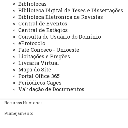
Bibliotecas
REITORIA
Biblioteca Digital de Teses e Dissertações
Biblioteca Eletrônica de Revistas
Secretaria Geral
Central de Eventos
Gabinete Reitoria
Central de Estágios
Consulta de Usuário do Domínio
Secretaria dos Conselhos Superiores
eProtocolo
Fale Conosco - Unioeste
PRÓ-REITORIAS
Licitações e Pregões
Administração e Finanças
Livraria Virtual
Mapa do Site
Extensão
Portal Office 365
Graduação
Periódicos Capes
Validação de Documentos
Pesquisa/Pós Graduação
Recursos Humanos
Planejamento