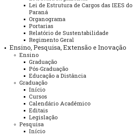
Você está aqui:
Unioeste
Comunidade Unioeste
Lei de Estrutura de Cargos das IEES do
Assuntos Acadêmicos
Paraná
Matrículas - Processo Seletivo Especial
Organograma
Portarias
Relatório de Sustentabilidade
Regimento Geral
Ensino, Pesquisa, Extensão e Inovação
Realização de Matrícula
Ensino
Graduação
Pós-Graduação
Matrículas - Vagas Remanescentes
Educação a Distância
Clique nos itens abaixo para mais informações
Graduação
Início
27/
Edital 042/2026-PROGRAD - Retificação de
Cursos
03/
Edital e Convocação Complementar - Séries
Calendário Acadêmico
Editais
202
Iniciais - 2a Edição
Legislação
6
Pesquisa
Início
26/
Edital 041/2026 - PROGRAD - Convocação para