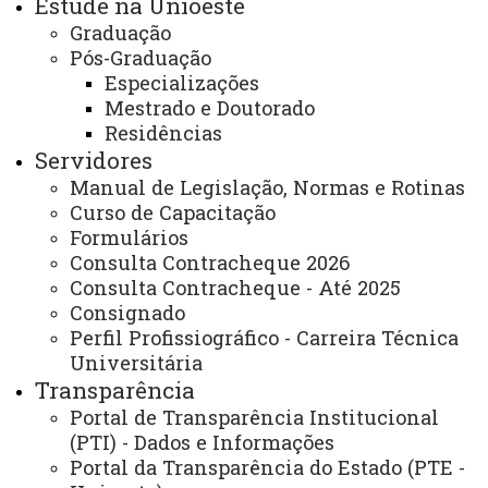
Estude na Unioeste
6
Graduação
Pós-Graduação
Publicações Anteriores
Especializações
Mestrado e Doutorado
Residências
Servidores
Dúvidas referente à documentação ou sistema?
Manual de Legislação, Normas e Rotinas
Entre em contato com a Coordenação Acadêmica
Curso de Capacitação
(CAD) do câmpus de oferta do seu curso:
Formulários
Consulta Contracheque 2026
Consulta Contracheque - Até 2025
(45) 3220-3108 / (45) 3220-
Consignado
Câmpus de Cascavel
7490
Perfil Profissiográfico - Carreira Técnica
cad.cascavel@unioeste.br
Universitária
Transparência
campus:(45) 3576-8150 -
Câmpus de Foz do
Portal de Transparência Institucional
PTI:(45) 3576-8146
Iguaçu
(PTI) - Dados e Informações
cad.foz@unioeste.br
Portal da Transparência do Estado (PTE -
Câmpus de Francisco
(45) 3520-4805