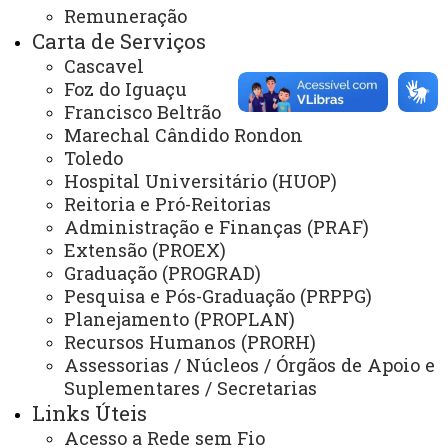
Remuneração
Carta de Serviços
ACESSE
Cascavel
Acesso Restrito (Editores do Portal)
Foz do Iguaçu
Arquivo Virtual
Francisco Beltrão
Marechal Cândido Rondon
Bibliotecas
Toledo
Identidade Visual
Hospital Universitário (HUOP)
Reitoria e Pró-Reitorias
Mapa do Site
Administração e Finanças (PRAF)
Extensão (PROEX)
Ouvidoria
Graduação (PROGRAD)
Portal Office 365
Pesquisa e Pós-Graduação (PRPPG)
Planejamento (PROPLAN)
Sistemas
Recursos Humanos (PRORH)
Telefones
Assessorias / Núcleos / Órgãos de Apoio e
Suplementares / Secretarias
Webmail
Links Úteis
Acesso a Rede sem Fio