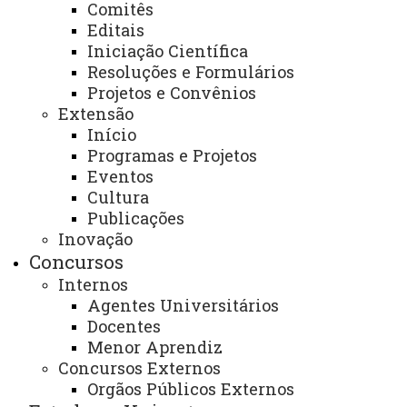
Comitês
03/
matrícula - 1a Chamada - Séries Iniciais - 2a
Editais
202
Edição
Iniciação Científica
6
Resoluções e Formulários
Projetos e Convênios
17/
Edital 038/2026-PROGRAD - Convocação para
Extensão
Início
03/
matrícula - CHAMADÃO - Vagas
Programas e Projetos
202
Remanescentes - Calouros
Eventos
6
Cultura
Publicações
12/
Edital 036-2026-PROGRAD - Retificação -
Inovação
03/
Ingresso em Vagas Remanescentes – Séries
Concursos
202
Iniciais
Internos
6
Agentes Universitários
Docentes
11/
Edital 035/2026 - PROGRAD - Convocação
Menor Aprendiz
Concursos Externos
03/
Matrícula PRESENCIAL - Vagas Remanescentes
Orgãos Públicos Externos
202
- Calouros