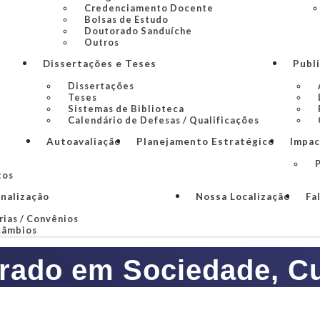
Credenciamento Docente
Bolsas de Estudo
Doutorado Sanduíche
Outros
Dissertações e Teses
Publ
Dissertações
Teses
Sistemas de Biblioteca
Calendário de Defesas / Qualificações
Autoavaliação
Planejamento Estratégico
Impac
P
tos
onalização
Nossa Localização
Fa
rias / Convênios
câmbios
rado em Sociedade, Cul