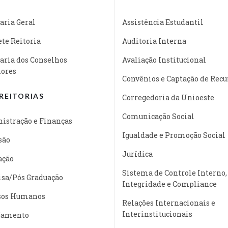
aria Geral
Assistência Estudantil
te Reitoria
Auditoria Interna
aria dos Conselhos
Avaliação Institucional
iores
Convênios e Captação de Recu
REITORIAS
Corregedoria da Unioeste
Comunicação Social
istração e Finanças
Igualdade e Promoção Social
são
Jurídica
ação
Sistema de Controle Interno,
isa/Pós Graduação
Integridade e Compliance
sos Humanos
Relações Internacionais e
Interinstitucionais
jamento