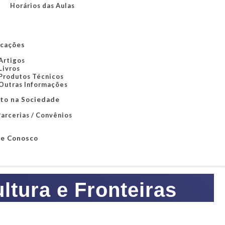
Horários das Aulas
icações
Artigos
Livros
Produtos Técnicos
Outras Informações
to na Sociedade
arcerias / Convênios
le Conosco
tura e Fronteiras