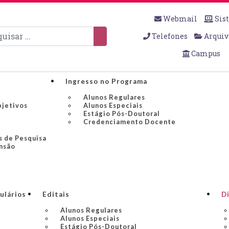
Webmail
Sis
sar
Telefones
Arquiv
Campus
Ingresso no Programa
Alunos Regulares
bjetivos
Alunos Especiais
Estágio Pós-Doutoral
Credenciamento Docente
s de Pesquisa
nsão
ulários
Editais
Di
Alunos Regulares
Alunos Especiais
Estágio Pós-Doutoral