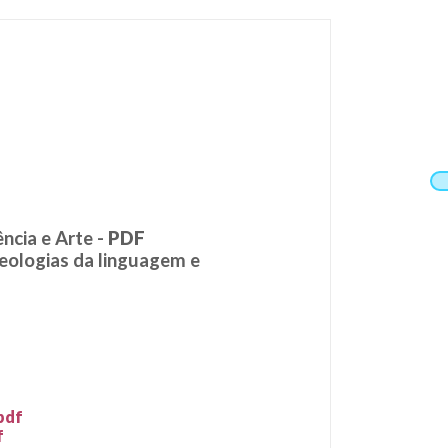
ncia e Arte -
PDF
deologias da linguagem e
pdf
f