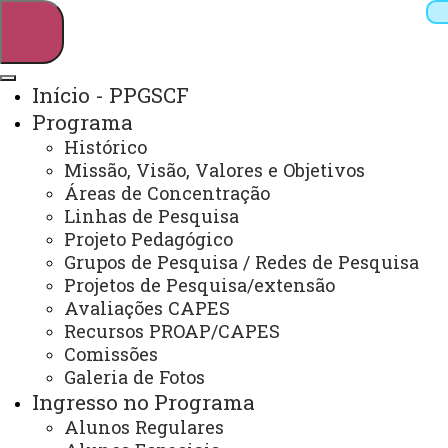
Início - PPGSCF
Programa
Pesquisar
Histórico
Missão, Visão, Valores e Objetivos
Áreas de Concentração
Linhas de Pesquisa
Webmail
Sistemas
Telefones
Projeto Pedagógico
Arquivo Virtual
Campus
Grupos de Pesquisa / Redes de Pesquisa
Projetos de Pesquisa/extensão
Avaliações CAPES
Recursos PROAP/CAPES
Comissões
Galeria de Fotos
Mestrado e Doutorado em Sociedade, Cultura e
Fronteiras
Ingresso no Programa
Alunos Regulares