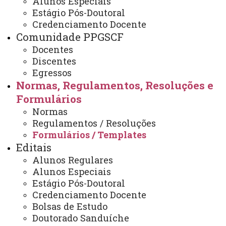
Alunos Especiais
Estágio Pós-Doutoral
Formulários / Templates
Credenciamento Docente
Comunidade PPGSCF
Docentes
Discentes
Egressos
PRORROGAÇÃO DE
Normas, Regulamentos, Resoluções e
INTEGRALIZAÇÃO DE CURSO -
Formulários
MESTRADO E DOUTORADO
Normas
Regulamentos / Resoluções
Formulário de solicitação de
Formulários / Templates
prorrogação de prazo de curso -
Editais
DOC
Alunos Regulares
Alunos Especiais
Estágio Pós-Doutoral
TRANCAMENTO
Credenciamento Docente
Formulário de solicitação de
Bolsas de Estudo
trancamento de curso por Licença
Doutorado Sanduíche