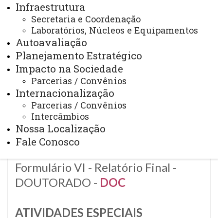
DOC
Infraestrutura
Formulário I - Plano Geral de
Secretaria e Coordenação
Atividades - MESTRADO -
Laboratórios, Núcleos e Equipamentos
DOC
Autoavaliação
Formulário II - Plano Geral de
Planejamento Estratégico
Atividades - DOUTORADO -
DOC
Impacto na Sociedade
Formulário III - Plano de Aula -
Parcerias / Convênios
MESTRADO -
DOC
Internacionalização
Parcerias / Convênios
Formulário IV - Plano de Aula -
Intercâmbios
DOUTORADO -
DOC
Nossa Localização
Formulário V - Relatório Final -
Fale Conosco
MESTRADO -
DOC
Formulário VI - Relatório Final -
DOUTORADO -
DOC
ATIVIDADES ESPECIAIS