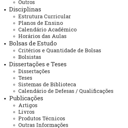
Outros
Maternidade/Adotante -
DOC
Disciplinas
Formulário de solicitação de
Estrutura Curricular
trancamento de curso -
DOC
Planos de Ensino
Calendário Acadêmico
Horários das Aulas
BOLSA DE ESTUDOS
Bolsas de Estudo
Formulário de Relatório Parcial e
Critérios e Quantidade de Bolsas
Bolsistas
Final -
DOC
Dissertações e Teses
Dissertações
ESTÁGIO DE DOCÊNCIA
Teses
Formulário de S
olicitação de
Sistemas de Biblioteca
Calendário de Defesas / Qualificações
realização de Estágio de Docência -
Publicações
DOC
Artigos
Formulário de S
olicitação de
Livros
Produtos Técnicos
dispensa de Estágio de Docência -
Outras Informações