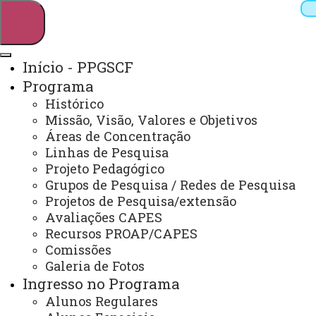
Início - PPGSCF
Programa
Pesquisar
Histórico
Missão, Visão, Valores e Objetivos
Áreas de Concentração
Linhas de Pesquisa
Webmail
Sistemas
Telefones
Projeto Pedagógico
Arquivo Virtual
Campus
Grupos de Pesquisa / Redes de Pesquisa
Projetos de Pesquisa/extensão
Avaliações CAPES
Recursos PROAP/CAPES
Comissões
Galeria de Fotos
Mestrado e Doutorado em Sociedade, Cultura e
Fronteiras
Ingresso no Programa
Alunos Regulares