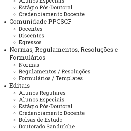
Alunos Especiais
Estágio Pós-Doutoral
Artigos
Credenciamento Docente
Comunidade PPGSCF
Docentes
Discentes
ATUALIZAÇÃO MAIS RECENTE: 02 DE SETEMBRO
DE 2024
Egressos
ACESSOS: 1105
Normas, Regulamentos, Resoluções e
Formulários
Normas
Contato:
Regulamentos / Resoluções
/
(45) 3576-8142
Formulários / Templates
Redes Sociais:
Editais
Instagram: @foz.ppgscf
E-mail:
Alunos Regulares
foz.ppgscf@unioeste.br
Alunos Especiais
Estágio Pós-Doutoral
Credenciamento Docente
Você está aqui:
Unioeste
Bolsas de Estudo
PPGSCF - Pós-graduação em Sociedade, Cultura e
Doutorado Sanduíche
Fronteiras - Foz do Iguaçu