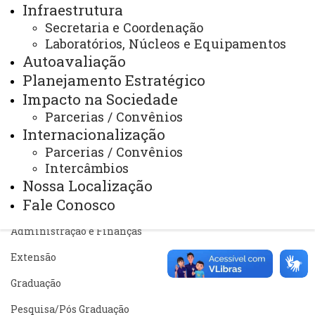
Infraestrutura
Telefones
Secretaria e Coordenação
Laboratórios, Núcleos e Equipamentos
Webmail
Autoavaliação
Planejamento Estratégico
Impacto na Sociedade
REITORIA
Parcerias / Convênios
Secretaria Geral
Internacionalização
Gabinete Reitoria
Parcerias / Convênios
Intercâmbios
Secretaria dos Conselhos Superiores
Nossa Localização
Fale Conosco
PRÓ-REITORIAS
Administração e Finanças
Extensão
Graduação
Pesquisa/Pós Graduação