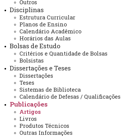
Outros
Publicações
Artigos
Disciplinas
Estrutura Curricular
Planos de Ensino
Calendário Acadêmico
Horários das Aulas
Bolsas de Estudo
ACESSE
Critérios e Quantidade de Bolsas
Acesso Restrito (Editores do Portal)
Bolsistas
Dissertações e Teses
Arquivo Virtual
Dissertações
Bibliotecas
Teses
Sistemas de Biblioteca
Identidade Visual
Calendário de Defesas / Qualificações
Mapa do Site
Publicações
Artigos
Ouvidoria
Livros
Portal Office 365
Produtos Técnicos
Outras Informações
Sistemas