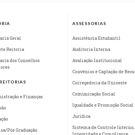
ORIA
ASSESSORIAS
aria Geral
Assistência Estudantil
te Reitoria
Auditoria Interna
aria dos Conselhos
Avaliação Institucional
iores
Convênios e Captação de Recu
REITORIAS
Corregedoria da Unioeste
Comunicação Social
istração e Finanças
Igualdade e Promoção Social
são
Jurídica
ação
Sistema de Controle Interno,
isa/Pós Graduação
Integridade e Compliance