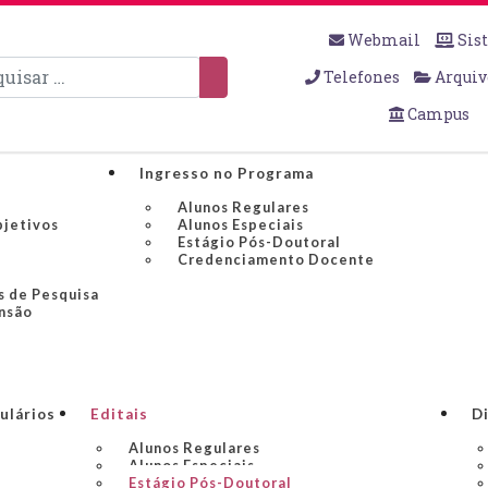
Webmail
Sis
sar
Telefones
Arquiv
Campus
Ingresso no Programa
Alunos Regulares
bjetivos
Alunos Especiais
Estágio Pós-Doutoral
Credenciamento Docente
s de Pesquisa
nsão
ulários
Editais
Di
Alunos Regulares
Alunos Especiais
Estágio Pós-Doutoral