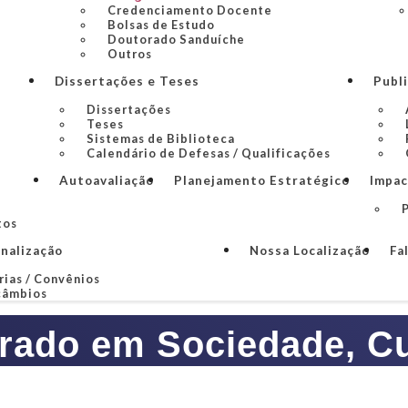
Credenciamento Docente
Bolsas de Estudo
Doutorado Sanduíche
Outros
Dissertações e Teses
Publ
Dissertações
Teses
Sistemas de Biblioteca
Calendário de Defesas / Qualificações
Autoavaliação
Planejamento Estratégico
Impac
P
tos
onalização
Nossa Localização
Fa
rias / Convênios
câmbios
rado em Sociedade, Cul