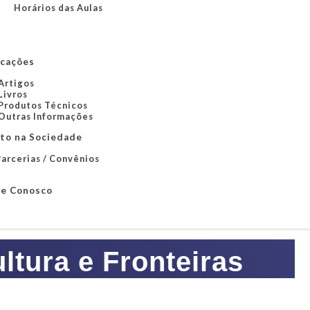
Horários das Aulas
icações
Artigos
Livros
Produtos Técnicos
Outras Informações
to na Sociedade
arcerias / Convênios
le Conosco
tura e Fronteiras