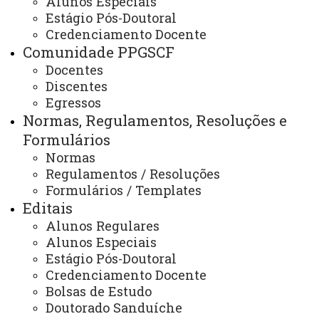
Alunos Especiais
Estágio Pós-Doutoral
Alunos Regulares
Credenciamento Docente
Comunidade PPGSCF
Docentes
Discentes
RESOLUÇÃO N.º 061/2017-CEPE
Egressos
Normas, Regulamentos, Resoluções e
Formulários
CAPÍTULO VIDAS VAGAS, SELEÇÃO, MATRÍCULA,
Normas
Regulamentos / Resoluções
ORIENTAÇÃO E AVALIAÇÃO
Formulários / Templates
Seção I
Editais
Das Vagas
Alunos Regulares
Alunos Especiais
Estágio Pós-Doutoral
Credenciamento Docente
Bolsas de Estudo
Doutorado Sanduíche
Art. 40.
O número de vagas do Programa é fixado pelo