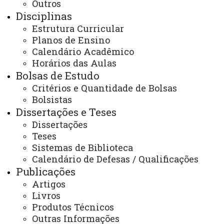
Outros
Colegiado do Programa, anualmente, em função dos
Disciplinas
seguintes fatores:
Estrutura Curricular
I -
número e categoria de professores
Planos de Ensino
Calendário Acadêmico
orientadoresdisponíveis nas áreas de concentração e
Horários das Aulas
linhas de pesquisa, observada a relação
Bolsas de Estudo
orientador/orientando estabelecida pela área de
Critérios e Quantidade de Bolsas
avaliação da Capes da qual pertence o Programa;
Bolsistas
II -
espaço físico e infraestrutura de pesquisa.
Dissertações e Teses
Parágrafo único:
Em caso de alteração do limite
Dissertações
Teses
máximo de vagas a solicitação deve ser feita pelo
Sistemas de Biblioteca
Colegiado do Programa e aprovada pelo Conselho de
Calendário de Defesas / Qualificações
Centro e Conselho de Ensino, Pesquisa e Extensão
Publicações
(Cepe).
Artigos
Livros
Art. 41.
As vagas ofertadas pelo Programa são
Produtos Técnicos
Outras Informações
divulgadas em edital público lançado pela coordenação,