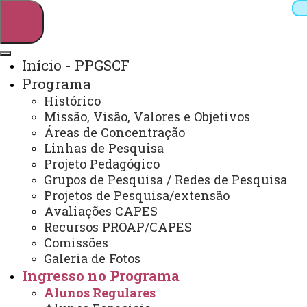
Início - PPGSCF
Programa
Pesquisar
Histórico
Missão, Visão, Valores e Objetivos
Áreas de Concentração
Linhas de Pesquisa
Webmail
Sistemas
Telefones
Projeto Pedagógico
Arquivo Virtual
Campus
Grupos de Pesquisa / Redes de Pesquisa
Projetos de Pesquisa/extensão
Avaliações CAPES
Recursos PROAP/CAPES
Comissões
Galeria de Fotos
Mestrado e Doutorado em Sociedade, Cultura e
Fronteiras
Ingresso no Programa
Alunos Regulares