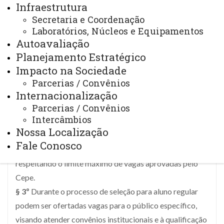
Infraestrutura
e apreciado pelo Colegiado, no qual constam critério de
Secretaria e Coordenação
seleção, prazos, requisitos para inscrição, datas dos
Laboratórios, Núcleos e Equipamentos
exames de seleção e outras informações consideradas
Autoavaliação
relevantes.
Planejamento Estratégico
§ 1º
Em caso de vagas remanescentes, pode ser feita
Impacto na Sociedade
nova seleção, em prazos definidos pelo Colegiado do
Parcerias / Convênios
Programa.
Internacionalização
Parcerias / Convênios
§ 2º
Seleções excepcionais para discentes regulares
Intercâmbios
podem ser realizadas a qualquer momento do ano letivo,
Nossa Localização
a critério do Colegiado do Programa, por meio de edital
Fale Conosco
público específico, apreciado pelo Colegiado,
respeitando o limite máximo de vagas aprovadas pelo
Cepe.
§ 3º
Durante o processo de seleção para aluno regular
podem ser ofertadas vagas para o público específico,
visando atender convênios institucionais e à qualificação