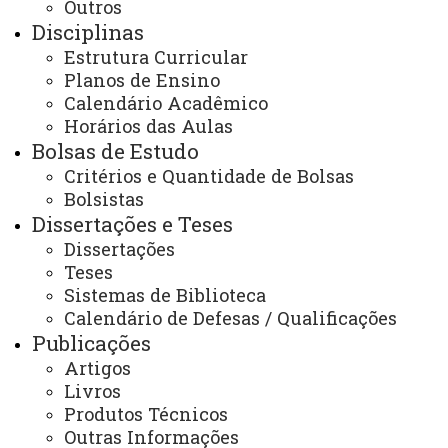
Outros
foz.ppgscf@unioeste.br
Disciplinas
Estrutura Curricular
Planos de Ensino
Você está aqui:
Unioeste
Calendário Acadêmico
PPGSCF - Pós-graduação em Sociedade, Cultura e
Fronteiras - Foz do Iguaçu
Horários das Aulas
Infraestrutura
Secretaria e Coordenação
Bolsas de Estudo
Critérios e Quantidade de Bolsas
Bolsistas
Dissertações e Teses
Dissertações
Teses
ACESSE
Sistemas de Biblioteca
Calendário de Defesas / Qualificações
Acesso Restrito (Editores do Portal)
Publicações
Arquivo Virtual
Artigos
Livros
Bibliotecas
Produtos Técnicos
Identidade Visual
Outras Informações