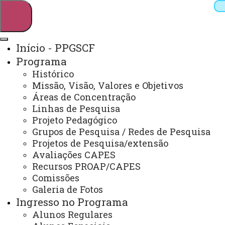
Início - PPGSCF
Programa
Pesquisar
Histórico
Missão, Visão, Valores e Objetivos
Áreas de Concentração
Linhas de Pesquisa
Webmail
Sistemas
Telefones
Projeto Pedagógico
Arquivo Virtual
Campus
Grupos de Pesquisa / Redes de Pesquisa
Projetos de Pesquisa/extensão
Avaliações CAPES
Recursos PROAP/CAPES
Comissões
Galeria de Fotos
Mestrado e Doutorado em Sociedade, Cultura e
Fronteiras
Ingresso no Programa
Alunos Regulares