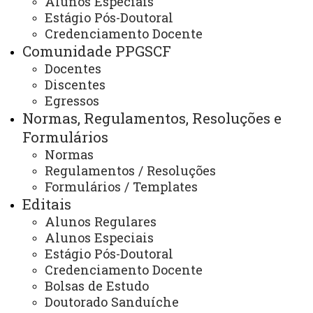
Alunos Especiais
Estágio Pós-Doutoral
Secretaria e Coordenação
Credenciamento Docente
Comunidade PPGSCF
Docentes
COLEGIADO
Discentes
Egressos
Normas, Regulamentos, Resoluções e
Calendário de reuniões do
Formulários
PDF
Normas
Colegiado -
Regulamentos / Resoluções
ATUALIZAÇÃO MAIS RECENTE: 13 DE FEVEREIRO
Formulários / Templates
DE 2025
ACESSOS: 873
Editais
Alunos Regulares
Alunos Especiais
Estágio Pós-Doutoral
Contato:
Credenciamento Docente
/
(45) 3576-8142
Bolsas de Estudo
Redes Sociais:
Instagram: @foz.ppgscf
Doutorado Sanduíche
E-mail: