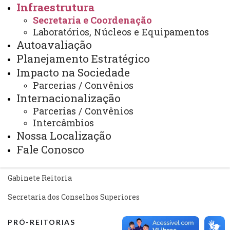
Infraestrutura
Mapa do Site
Secretaria e Coordenação
Ouvidoria
Laboratórios, Núcleos e Equipamentos
Autoavaliação
Portal Office 365
Planejamento Estratégico
Sistemas
Impacto na Sociedade
Parcerias / Convênios
Telefones
Internacionalização
Webmail
Parcerias / Convênios
Intercâmbios
Nossa Localização
REITORIA
Fale Conosco
Secretaria Geral
Gabinete Reitoria
Secretaria dos Conselhos Superiores
PRÓ-REITORIAS