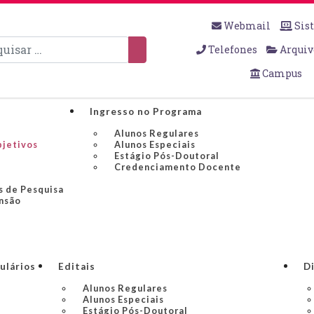
Webmail
Sis
sar
Telefones
Arquiv
Campus
Ingresso no Programa
Alunos Regulares
bjetivos
Alunos Especiais
Estágio Pós-Doutoral
Credenciamento Docente
s de Pesquisa
nsão
ulários
Editais
Di
Alunos Regulares
Alunos Especiais
Estágio Pós-Doutoral