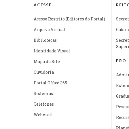
ACESSE
REIT
Acesso Restrito (Editores do Portal)
Secret
Arquivo Virtual
Gabine
Bibliotecas
Secret
Super
Identidade Visual
PRÓ-
Mapa do Site
Ouvidoria
Admin
Portal Office 365
Exten
Sistemas
Gradu
Telefones
Pesqu
Webmail
Recur
Plane