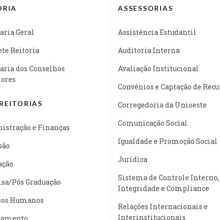
ORIA
ASSESSORIAS
aria Geral
Assistência Estudantil
te Reitoria
Auditoria Interna
aria dos Conselhos
Avaliação Institucional
iores
Convênios e Captação de Recu
REITORIAS
Corregedoria da Unioeste
Comunicação Social
istração e Finanças
Igualdade e Promoção Social
são
Jurídica
ação
Sistema de Controle Interno,
isa/Pós Graduação
Integridade e Compliance
sos Humanos
Relações Internacionais e
Interinstitucionais
jamento