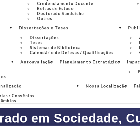
Credenciamento Docente
Bolsas de Estudo
Doutorado Sanduíche
Outros
Dissertações e Teses
Publ
Dissertações
Teses
Sistemas de Biblioteca
Calendário de Defesas / Qualificações
Autoavaliação
Planejamento Estratégico
Impac
P
tos
onalização
Nossa Localização
Fa
rias / Convênios
câmbios
rado em Sociedade, Cul