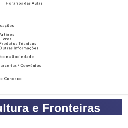
Horários das Aulas
icações
Artigos
Livros
Produtos Técnicos
Outras Informações
to na Sociedade
arcerias / Convênios
le Conosco
tura e Fronteiras