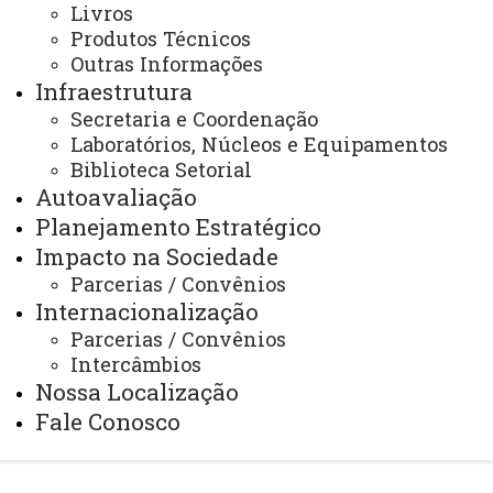
Livros
Produtos Técnicos
ACESSE
Outras Informações
Acesso Restrito (Editores do Portal)
Infraestrutura
Secretaria e Coordenação
Arquivo Virtual
Laboratórios, Núcleos e Equipamentos
Biblioteca Setorial
Bibliotecas
Autoavaliação
Identidade Visual
Planejamento Estratégico
Mapa do Site
Impacto na Sociedade
Parcerias / Convênios
Ouvidoria
Internacionalização
Portal Office 365
Parcerias / Convênios
Intercâmbios
Sistemas
Nossa Localização
Telefones
Fale Conosco
Webmail