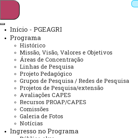
Início - PGEAGRI
Programa
Pesquisar
Histórico
Missão, Visão, Valores e Objetivos
Áreas de Concentração
Linhas de Pesquisa
Webmail
Sistemas
Telefones
Projeto Pedagógico
Arquivo Virtual
Campus
Grupos de Pesquisa / Redes de Pesquisa
Projetos de Pesquisa/extensão
Avaliações CAPES
Recursos PROAP/CAPES
Comissões
Galeria de Fotos
Mestrado e Doutorado em Engenharia Agrícola
Notícias
Ingresso no Programa