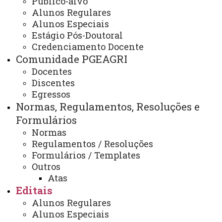
Público-alvo
Edital 037/2025-PGEAGRI
Alunos Regulares
Abertura de inscrições PDSE
Alunos Especiais
Estágio Pós-Doutoral
2026/1
Credenciamento Docente
Comunidade PGEAGRI
Docentes
Edital 037/2025-PGEAGRI Abertura de inscrições PDSE
Discentes
Egressos
2026/1
Normas, Regulamentos, Resoluções e
Formulários
Normas
Regulamentos / Resoluções
ATUALIZAÇÃO MAIS RECENTE: 25 DE AGOSTO DE
Formulários / Templates
2025
ACESSOS: 309
Outros
Atas
Editais
Alunos Regulares
Alunos Especiais
Contato: