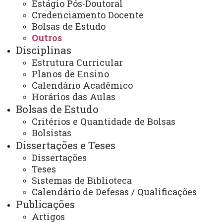
(45) 3220-3175 (WhatsApp)
Estágio Pós-Doutoral
Horário de Atendimento:
Credenciamento Docente
Segunda à sexta
Bolsas de Estudo
08:30 às 11:30
Outros
13:30 às 17:00
Disciplinas
Rua Universitária, 2069.
Estrutura Curricular
Prédio de Protótipos, 2º piso.
Planos de Ensino
E-mail:
Calendário Acadêmico
cascavel.pgeagri@unioeste.br
Horários das Aulas
Bolsas de Estudo
Critérios e Quantidade de Bolsas
Você está aqui:
Unioeste
Bolsistas
PGEAGRI - Pós-graduação em Engenharia Agrícola -
Dissertações e Teses
Cascavel
Editais
Outros
Dissertações
Edital 037/2025-PGEAGRI Abertura de inscrições
Teses
PDSE 2026/1
Sistemas de Biblioteca
Calendário de Defesas / Qualificações
Publicações
Artigos