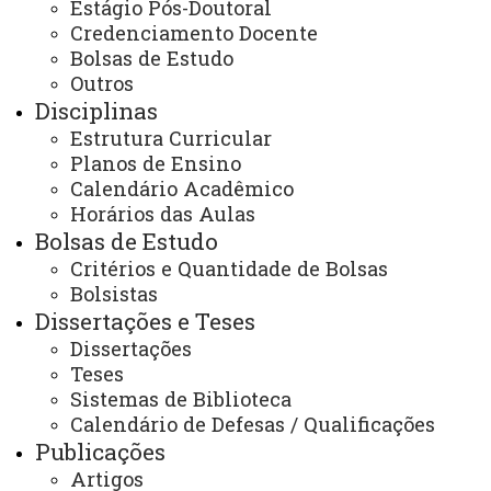
Estágio Pós-Doutoral
RESOLUÇÃO Nº 011/2026-PGEAGRI
Credenciamento Docente
(Regulamento da Comissão de bolsas, distribuição e
Bolsas de Estudo
manutenção) -
acesse
Outros
Disciplinas
RESOLUÇÃO Nº 012/2026-PGEAGRI
Estrutura Curricular
(Regulamento de aproveitamento, inclusão de
Planos de Ensino
disciplinas e do trancamento de curso) -
acesse
Calendário Acadêmico
RESOLUÇÃO Nº 013/2026-PGEAGRI
Horários das Aulas
(Regulamento de proficiência) -
acesse
Bolsas de Estudo
RESOLUÇÃO Nº 014/2026-PGEAGRI
Critérios e Quantidade de Bolsas
(Regulamento de Seminários do PGEAGRI) -
acesse
Bolsistas
Dissertações e Teses
RESOLUÇÃO Nº 015/2026-
Dissertações
PGEAGRI (Regulamento para Exame de
Teses
Qualificação) -
acesse
Sistemas de Biblioteca
RESOLUÇÃO Nº 016/2026-PGEAGRI
Calendário de Defesas / Qualificações
(Regulamento para Estágio de Docência) -
acesse
Publicações
RESOLUÇÃO Nº 017/2026-PGEAGRI
Artigos