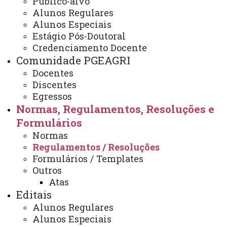
Público-alvo
Regulamentos / Resoluções
Alunos Regulares
Alunos Especiais
Estágio Pós-Doutoral
Credenciamento Docente
REGULAMENTO DO PGEAGRI
Comunidade PGEAGRI
Resolução do PGEAGRI nº 296/2023-CEPE, para
Docentes
ingressantes a partir de 2024
Discentes
.pdf
Egressos
Resolução do PGEAGRI nº 106/2017-CEPE, para
Normas, Regulamentos, Resoluções e
ingressantes até 2023.
pdf
Formulários
Novo Projeto Pedagógico PP Resolução 041/2025-
Normas
CEPE (para ingressantes após 2025/2) -
.pdf
Regulamentos / Resoluções
Projeto Político Pedagógico PPP (para
Formulários / Templates
ingressantes anteriores a 2025/1) - .
pdf
Outros
Atas
Editais
RESOLUÇÕES ESPECÍFICAS DO PGEAGRI VIGENTES
Alunos Regulares
Alunos Especiais
PARA TURMAS A PARTIR DE 2026/2