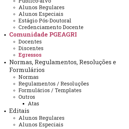
Público-alvo
Egressos
Alunos Regulares
Alunos Especiais
Estágio Pós-Doutoral
Credenciamento Docente
O PGEAGRI completou em 2022, 25 anos de
Comunidade PGEAGRI
existência. Os primeiros Mestres obtiveram o título em
Docentes
1998. Desde então, o PGEAGRI proporcionou mais de
Discentes
Egressos
700 títulos, entre Mestres e Doutores.
Normas, Regulamentos, Resoluções e
Em 2022 foi iniciado uma ação para aproximar
Formulários
seus egressos, atualizando seus dados pessoais, bem
Normas
Regulamentos / Resoluções
como mapear sua atuação profissional.
Formulários / Templates
Outros
Até o momento, 390 egressos responderam ao
Atas
formulário, que continua aberto para receber respostas.
Editais
Alunos Regulares
Abaixo, é possível acessar o formulário para
Alunos Especiais
responder às questões, bem como o resultado parcial