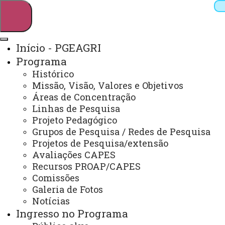
Início - PGEAGRI
Programa
Pesquisar
Histórico
Missão, Visão, Valores e Objetivos
Áreas de Concentração
Linhas de Pesquisa
Webmail
Sistemas
Telefones
Projeto Pedagógico
Arquivo Virtual
Campus
Grupos de Pesquisa / Redes de Pesquisa
Projetos de Pesquisa/extensão
Avaliações CAPES
Recursos PROAP/CAPES
Comissões
Galeria de Fotos
Mestrado e Doutorado em Engenharia Agrícola
Notícias
Ingresso no Programa