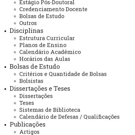
Estágio Pós-Doutoral
dos que já responderam.
Credenciamento Docente
Bolsas de Estudo
O formulário, que ainda encontra-se aberto,
Outros
"Egresso PGEAGRI: cadê você????"
pode ser
Disciplinas
acessado pelo
Estrutura Curricular
link:
https://docs.google.com/forms/d/e/1FAIpQLSfOHE
Planos de Ensino
Calendário Acadêmico
A relação dos egressos que responderam ao
Horários das Aulas
Bolsas de Estudo
formulário e os principais gráficos gerados pelo Google
Critérios e Quantidade de Bolsas
Forms, pode ser visualizado aqui:
Mestrado
e
Bolsistas
Doutorado
Dissertações e Teses
Dissertações
Anualmente, estas informações serão atualizadas
Teses
com os Egressos da base de dados e com o alcançe de
Sistemas de Biblioteca
novos Egressos do Programa.
Calendário de Defesas / Qualificações
Publicações
Um projeto executado pelo GEOLAB do
Artigos
PGEAGRI, esta produzindo uma nova ferramenta para